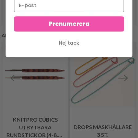
Se produkt
Se produkt
Prenumerera
ANDRA KUNDER KÖPTE
Nej tack
- 35%
KNITPRO CUBICS
DROPS MASKHÅLLARE
UTBYTBARA
3 ST.
RUNDSTICKOR (4-8.00