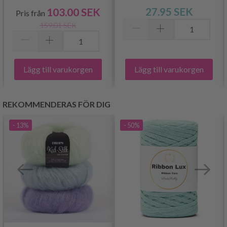
MM)
27.95 SEK
103.00 SEK
Pris från
159.01 SEK
Lägg till varukorgen
Lägg till varukorgen
REKOMMENDERAS FÖR DIG
- 13%
- 50%