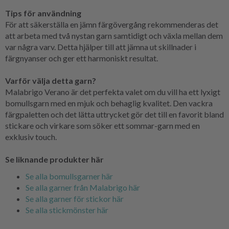
Tips för användning
För att säkerställa en jämn färgövergång rekommenderas det
att arbeta med två nystan garn samtidigt och växla mellan dem
var några varv. Detta hjälper till att jämna ut skillnader i
färgnyanser och ger ett harmoniskt resultat.
Varför välja detta garn?
Malabrigo Verano är det perfekta valet om du vill ha ett lyxigt
bomullsgarn med en mjuk och behaglig kvalitet. Den vackra
färgpaletten och det lätta uttrycket gör det till en favorit bland
stickare och virkare som söker ett sommar-garn med en
exklusiv touch.
Se liknande produkter här
Se alla bomullsgarner här
Se alla garner från Malabrigo här
Se alla garner för stickor här
Se alla stickmönster här