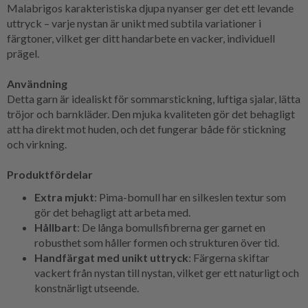
Malabrigos karakteristiska djupa nyanser ger det ett levande
uttryck – varje nystan är unikt med subtila variationer i
färgtoner, vilket ger ditt handarbete en vacker, individuell
prägel.
Användning
Detta garn är idealiskt för sommarstickning, luftiga sjalar, lätta
tröjor och barnkläder. Den mjuka kvaliteten gör det behagligt
att ha direkt mot huden, och det fungerar både för stickning
och virkning.
Produktfördelar
Extra mjukt
: Pima-bomull har en silkeslen textur som
gör det behagligt att arbeta med.
Hållbart
: De långa bomullsfibrerna ger garnet en
robusthet som håller formen och strukturen över tid.
Handfärgat med unikt uttryck
: Färgerna skiftar
vackert från nystan till nystan, vilket ger ett naturligt och
konstnärligt utseende.