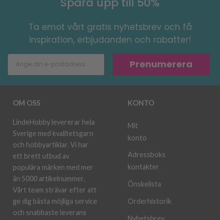
Spara upp till 50%
Ta emot vårt gratis nyhetsbrev och få
inspiration, erbjudanden och rabatter!
Prenumerera
OM OSS
KONTO
LindeHobby levererar hela
Mit
Sverige med kvalitetsgarn
konto
och hobbyartiklar. Vi har
Adressboks
ett brett utbud av
kontakter
populära märken med mer
än 5000 artikelnummer.
Önskelista
Vårt team strävar efter att
ge dig bästa möjliga service
Orderhistorik
och snabbaste leverans
Nyhetsbrev