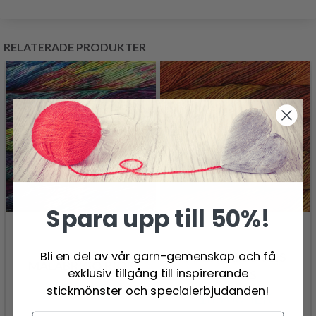
RELATERADE PRODUKTER
Spara upp till 50%!
Bli en del av vår garn-gemenskap och få
MALABRIGO SEIS
MALABRIGO RIOS
exklusiv tillgång till inspirerande
CABOS
167.00 SEK
stickmönster och specialerbjudanden!
166.00 SEK