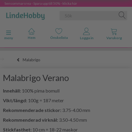
Sensommarsrea - Spara upp till 50% - klicka här
Ändra navigering
meny
Malabrigo
Malabrigo Verano
Innehåll:
100% pima bomull
Vikt/längd:
100g = 187 meter
Rekommenderade stickor:
3.75-4.00 mm
Rekommenderad virknål:
3.50-4.50 mm
Stickfasthet:
10 cm = 18-22 maskor