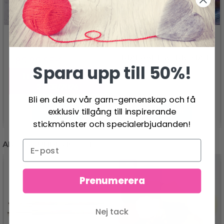
JÄRBO ALPACKA SILKE
MALABRIGO MOHAIR
85.95 SEK
108.00 SEK
Spara upp till 50%!
159.00 SEK
Erbjudandet upphör
31/08/2026
Bli en del av vår garn-gemenskap och få
Se produkt
Se produkt
exklusiv tillgång till inspirerande
stickmönster och specialerbjudanden!
ANDRA KUNDER KÖPTE
- 4%
Prenumerera
Nej tack