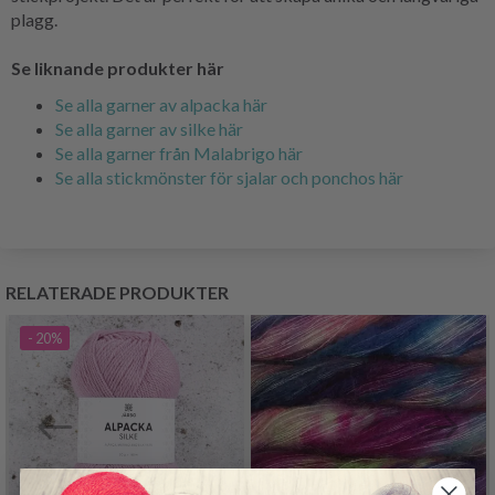
plagg.
Se liknande produkter här
Se alla garner av alpacka här
Se alla garner av silke här
Se alla garner från Malabrigo här
Se alla stickmönster för sjalar och ponchos här
RELATERADE PRODUKTER
- 20%