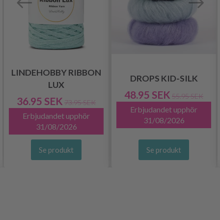
LINDEHOBBY RIBBON
DROPS KID-SILK
LUX
48.95 SEK
55.95 SEK
36.95 SEK
73.95 SEK
Erbjudandet upphör
Erbjudandet upphör
31/08/2026
31/08/2026
Se produkt
Se produkt