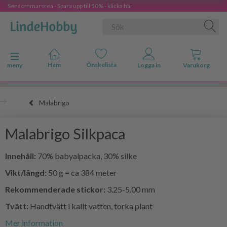
Sensommarsrea - Spara upp till 50% - klicka här
Ändra navigering
meny
Malabrigo
Malabrigo Silkpaca
Innehåll:
70% babyalpacka, 30% silke
Vikt/längd:
50 g = ca 384 meter
Rekommenderade stickor:
3.25-5.00 mm
Tvätt:
Handtvätt i kallt vatten, torka plant
Mer information