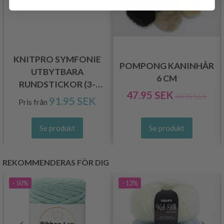
KNITPRO SYMFONIE
POMPONG KANINHÅR
UTBYTBARA
6 CM
RUNDSTICKOR (3-
47.95 SEK
15.00 MM)
49.95 SEK
91.95 SEK
Pris från
Se produkt
Se produkt
REKOMMENDERAS FÖR DIG
- 50%
- 13%