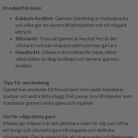
Produktfördelar
Exklusiv kvalitet
: Garnets blandning av babyalpacka
och silke ger en oöverträffad mjukhet och ett elegant
uttryck.
Slitstarkt
: Trots att garnet är mycket fint är det
slitstarkt och kan skapa projekt som kan gå i arv.
Handtvätt
: Silkpaca ska tvättas för hand, vilket
säkerställer en lång livslängd och bevarar garnets
kvalitet.
Tips för användning
Garnet kan användas till fina projekt som sjalar, halsdukar,
spetsar och andra lätta plagg. Det passar bra till mönster som
framhäver garnets unika glans och mjukhet.
Varför välja detta garn
Malabrigo Silkpaca är det självklara valet för dig som vill ha
ett lyxigt och slitstarkt garn till eleganta och delikata
stickprojekt. Det är perfekt för att skapa unika och långvariga