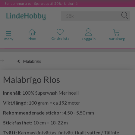
Sensommarsrea - Spara upp till 50% - klicka här
Ändra navigering
meny
Malabrigo
Malabrigo Rios
Innehåll:
100% Superwash Merinoull
Vikt/längd:
100 gram = ca 192 meter
Rekommenderade stickor:
4.50 - 5.50 mm
Stickfasthet:
10 cm = 18-22 m
Tvätt:
Kan maskintvättas, fintvätt i kallt vatten / Tål inte