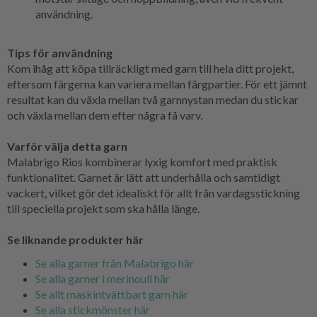
användning.
Tips för användning
Kom ihåg att köpa tillräckligt med garn till hela ditt projekt,
eftersom färgerna kan variera mellan färgpartier. För ett jämnt
resultat kan du växla mellan två garnnystan medan du stickar
och växla mellan dem efter några få varv.
Varför välja detta garn
Malabrigo Rios kombinerar lyxig komfort med praktisk
funktionalitet. Garnet är lätt att underhålla och samtidigt
vackert, vilket gör det idealiskt för allt från vardagsstickning
till speciella projekt som ska hålla länge.
Se liknande produkter här
Se alla garner från Malabrigo här
Se alla garner i merinoull här
Se allt maskintvättbart garn här
Se alla stickmönster här