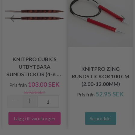
KNITPRO CUBICS
UTBYTBARA
KNITPRO ZING
RUNDSTICKOR (4-8.00
RUNDSTICKOR 100 CM
MM)
103.00 SEK
(2.00-12.00MM)
Pris från
159.01 SEK
52.95 SEK
Pris från
Lägg till varukorgen
Se produkt