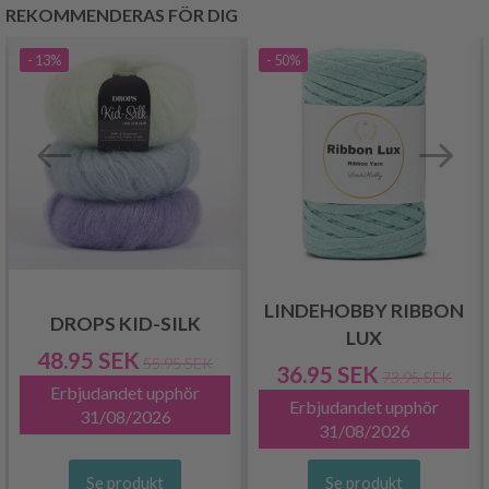
REKOMMENDERAS FÖR DIG
- 13%
- 50%
LINDEHOBBY RIBBON
DROPS KID-SILK
LUX
48.95 SEK
55.95 SEK
36.95 SEK
73.95 SEK
Erbjudandet upphör
Erbjudandet upphör
31/08/2026
31/08/2026
Se produkt
Se produkt