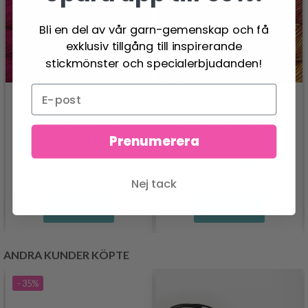
Bli en del av vår garn-gemenskap och få
exklusiv tillgång till inspirerande
stickmönster och specialerbjudanden!
MALABRIGO
MALABRIGO SEIS
WORSTED
CABOS
Prenumerera
138.00 SEK
166.00 SEK
Nej tack
Se produkt
Se produkt
ANDRA KUNDER KÖPTE
- 35%