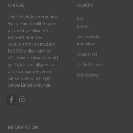
OM OSS
KONTO
LindeHobby levererar hela
Mit
Sverige med kvalitetsgarn
konto
och hobbyartiklar. Vi har
Adressboks
ett brett utbud av
kontakter
populära märken med mer
än 5000 artikelnummer.
Önskelista
Vårt team strävar efter att
ge dig bästa möjliga service
Orderhistorik
och snabbaste leverans
Nyhetsbrev
när som helst.
Se laget
bakom LindeHobby här.
.
INFORMATION