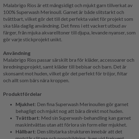
Malabrigo Rios är ett mångsidigt och mjukt garn tillverkat av
100% Superwash Merinoull. Garnet är både slitstarkt och
tvättbart, vilket gör det till det perfekta valet för projekt som
ska tåla daglig användning. Det finns i ett vackert utbud av
färger, från mjuka akvarelltoner till djupa, levande nyanser, som
gör varje stickprojekt unikt.
Användning
Malabrigo Rios passar särskilt bra för kläder, accessoarer och
inredningsprojekt, samt kläder till bebisar och barn. Det är
skonsamt mot huden, vilket gör det perfekt för tröjor, filtar
och allt som bärs nära kroppen.
Produktfördelar
Mjukhet
: Den fina Superwash Merinoullen gör garnet
behagligt och mjukt nog att bära direkt mot huden.
Tvättbart
: Med sin Superwash-behandling kan garnet
maskintvättas utan att förlora sin form eller mjukhet.
Hållbart
: Den slitstarka strukturen innebär att det
motstår slitage och noppbildning, även vid frekvent