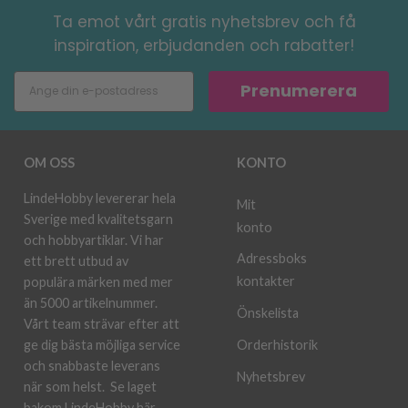
Ta emot vårt gratis nyhetsbrev och få
inspiration, erbjudanden och rabatter!
Prenumerera
OM OSS
KONTO
LindeHobby levererar hela
Mit
Sverige med kvalitetsgarn
konto
och hobbyartiklar. Vi har
Adressboks
ett brett utbud av
kontakter
populära märken med mer
än 5000 artikelnummer.
Önskelista
Vårt team strävar efter att
ge dig bästa möjliga service
Orderhistorik
och snabbaste leverans
Nyhetsbrev
när som helst.
Se laget
bakom LindeHobby här.
.