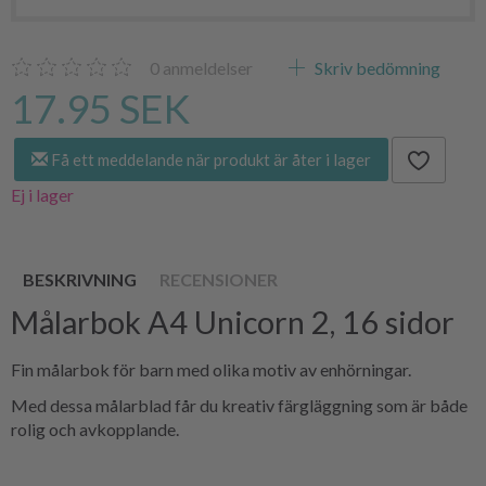
0
anmeldelser
Skriv bedömning
17.95 SEK
Få ett meddelande när produkt är åter i lager
Ej i lager
BESKRIVNING
RECENSIONER
Målarbok A4 Unicorn 2, 16 sidor
Fin målarbok för barn med olika motiv av enhörningar.
Med dessa målarblad får du kreativ färgläggning som är både
rolig och avkopplande.