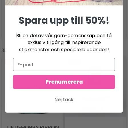
26.95 SEK
26.95 SEK
Pris från
Pris från
Spara upp till 50%!
Se produkt
Se produkt
Bli en del av vår garn-gemenskap och få
exklusiv tillgång till inspirerande
stickmönster och specialerbjudanden!
REKOMMENDERAS FÖR DIG
- 50%
- 13%
Prenumerera
Nej tack
LINDEHOBBY RIBBON