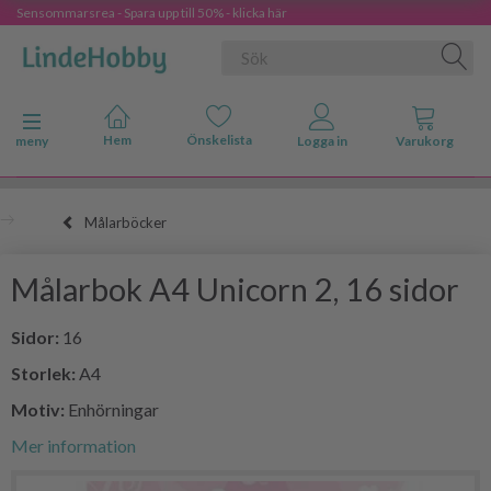
Sensommarsrea - Spara upp till 50% - klicka här
Ändra navigering
meny
Målarböcker
Målarbok A4 Unicorn 2, 16 sidor
Sidor:
16
Storlek:
A4
Motiv:
Enhörningar
Mer information