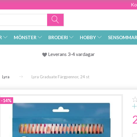
Ko
R
MÖNSTER
BRODERI
HOBBY
SENSOMMAR
Leverans 3-4 vardagar
Lyra
Lyra Graduate Färgpennor, 24 st
-14%