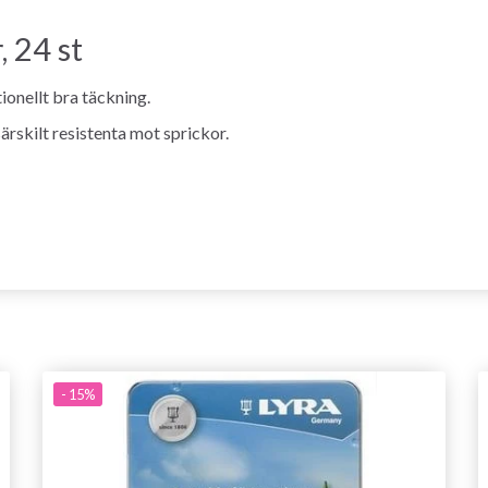
 24 st
onellt bra täckning.
rskilt resistenta mot sprickor.
- 15%