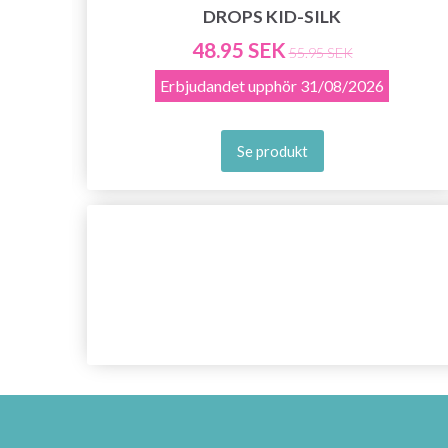
DROPS KID-SILK
48.95 SEK
55.95 SEK
Erbjudandet upphör
31/08/2026
Se produkt