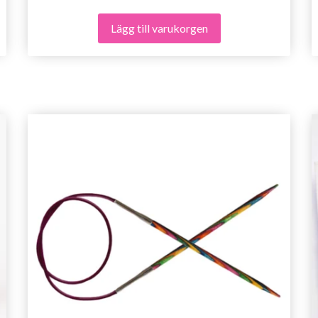
Lägg till varukorgen
Spara upp till 50%!
Bli en del av vår garn-gemenskap och få
exklusiv tillgång till inspirerande
stickmönster och specialerbjudanden!