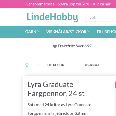
Sensommarsrea - Spara upp till 50% - Klicka här
GARN
VIRKNÅLAR/STICKOR
TILLBEHÖ
Fraktfritt över 699,-
TILLBEHÖR
Tillverkare
Lyra Graduate
Färgpennor, 24 st
Sats med 24 kritor av Lyra Graduate.
Färgpennans linjebredd är 3,8 mm.