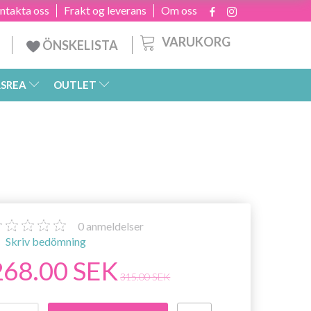
ntakta oss
Frakt og leverans
Om oss
VARUKORG
ÖNSKELISTA
SREA
OUTLET
0
anmeldelser
Skriv bedömning
268.00 SEK
315.00 SEK