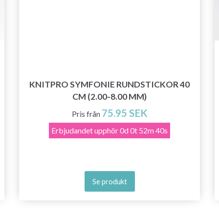
Prenumerera
Nej tack
KNITPRO SYMFONIE RUNDSTICKOR 40
CM (2.00-8.00 MM)
75.95 SEK
Pris från
Erbjudandet upphör
0d 0t 52m 39s
Se produkt