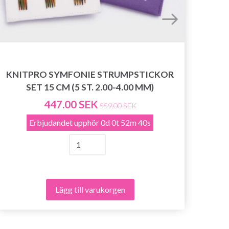
KNITPRO SYMFONIE STRUMPSTICKOR
SET 15 CM (5 ST. 2.00-4.00 MM)
KNI
447.00 SEK
559.00 SEK
Erbjudandet upphör
0d 0t 52m 39s
Lägg till varukorgen