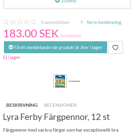
Zooma
0
anmeldelser
Skriv bedömning
183.00 SEK
215.00 SEK
Få ett meddelande när produkt är åter i lager
Ej i lager
BESKRIVNING
RECENSIONER
Lyra Ferby Färgpennor, 12 st
Färgpennor med vackra färger som har exceptionellt bra