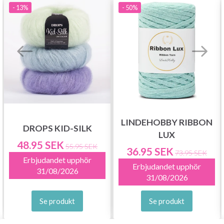
- 13%
- 50%
Nej tack
LINDEHOBBY RIBBON
DROPS KID-SILK
LUX
48.95 SEK
55.95 SEK
36.95 SEK
73.95 SEK
Erbjudandet upphör
Erbjudandet upphör
31/08/2026
31/08/2026
Se produkt
Se produkt