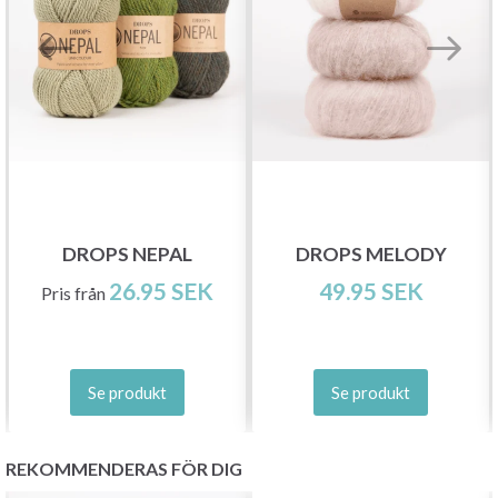
Spara upp till 50%!
DROPS NEPAL
DROPS MELODY
Bli en del av vår garn-gemenskap och få
26.95 SEK
49.95 SEK
Pris från
exklusiv tillgång till inspirerande
stickmönster och specialerbjudanden!
Se produkt
Se produkt
Prenumerera
REKOMMENDERAS FÖR DIG