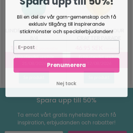
Spara upp till 50%!
Bli en del av vår garn-gemenskap och få
exklusiv tillgång till inspirerande
stickmönster och specialerbjudanden!
LINDEHOBBY COTTON
SCHEEPJES COLOUR
8/4
CRAFTER PARADE
14.95 SEK
46.95 SEK
29.95 SEK
58.95 SEK
Erbjudandet upphör
Erbjudandet upphör
31/08/2026
12/08/2026
Prenumerera
Se produkt
Se produkt
Nej tack
Spara upp till 50%
Ta emot vårt gratis nyhetsbrev och få
inspiration, erbjudanden och rabatter!