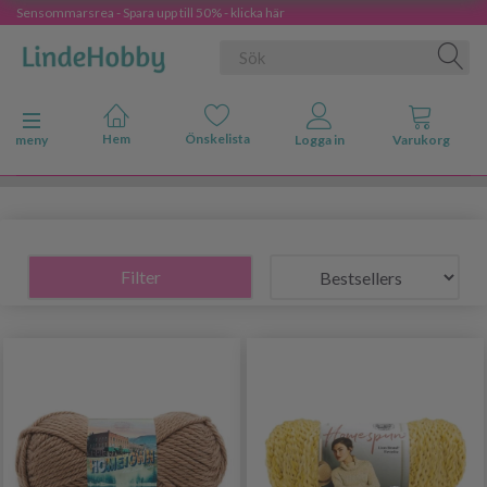
Sensommarsrea - Spara upp till 50% - klicka här
Ändra navigering
meny
Filter