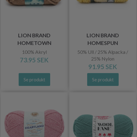
LION BRAND
LION BRAND
HOMETOWN
HOMESPUN
100% Akryl
50% Ull / 25% Alpacka /
25% Nylon
73.95 SEK
91.95 SEK
Se produkt
Se produkt