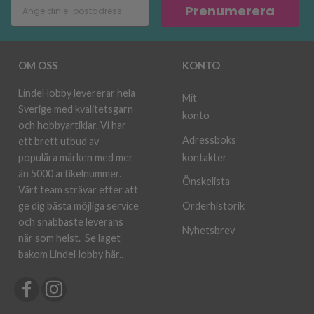
Prenumerera
OM OSS
KONTO
LindeHobby levererar hela
Mit
Sverige med kvalitetsgarn
konto
och hobbyartiklar. Vi har
Adressboks
ett brett utbud av
kontakter
populära märken med mer
än 5000 artikelnummer.
Önskelista
Vårt team strävar efter att
ge dig bästa möjliga service
Orderhistorik
och snabbaste leverans
Nyhetsbrev
när som helst.
Se laget
bakom LindeHobby här.
.