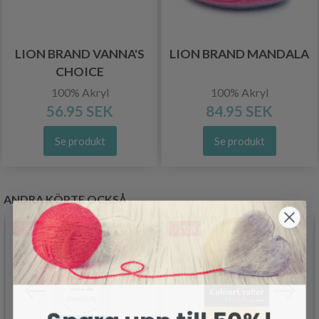
LION BRAND VANNA'S
LION BRAND MANDALA
CHOICE
100% Akryl
100% Akryl
56.95 SEK
84.95 SEK
Se produkt
Se produkt
ANDRA KÖPTE OCKSÅ
- 50%
- 20%