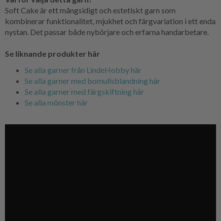
Soft Cake är ett mångsidigt och estetiskt garn som
kombinerar funktionalitet, mjukhet och färgvariation i ett enda
nystan. Det passar både nybörjare och erfarna handarbetare.
Se liknande produkter här
Se alla garner från LindeHobby här
Se alla garner med bomullsblandning här
Se alla garner med färgskiftning här
Se alla mönster här