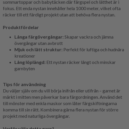
sommartoppar och babytäcken där färgspel och lätthet är i
fokus. Ett enda nystan innehåller hela 1000 meter, vilket ofta
räcker till ett färdigt projekt utan att behöva flera nystan.
Produktfördelar
Långa färgövergångar:
Skapar vackra och jämna
övergångar utan avbrott
Mjuk och lätt struktur:
Perfekt för luftiga och hudnära
kreationer
Lång löplängd:
Ett nystan räcker långt och minskar
garnbyten
Tips för användning
Du väljer själv om du vill börja inifrån eller utifrån – garnet är
märkt i mitten men påverkar bara färgordningen. Använd det
till mönster med enkla maskor som låter färgskiftningarna
komma till sin rätt. Kombinera gärna flera nystan för större
projekt med naturliga övergångar.
Varför välja detta garn?