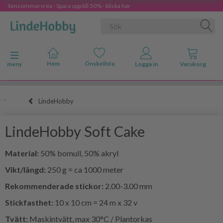
Sensommarsrea - Spara upp till 50% - klicka här
Ändra navigering
meny
LindeHobby
LindeHobby Soft Cake
Material:
50% bomull, 50% akryl
Vikt/längd:
250 g = ca 1000 meter
Rekommenderade stickor:
2.00-3.00 mm
Stickfasthet:
10 x 10 cm = 24 m x 32 v
Tvätt:
Maskintvätt, max 30°C / Plantorkas