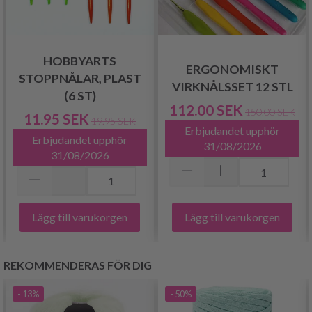
HOBBYARTS
ERGONOMISKT
STOPPNÅLAR, PLAST
VIRKNÅLSSET 12 STL
(6 ST)
112.00 SEK
150.00 SEK
11.95 SEK
19.95 SEK
Erbjudandet upphör
Erbjudandet upphör
31/08/2026
31/08/2026
Lägg till varukorgen
Lägg till varukorgen
REKOMMENDERAS FÖR DIG
- 13%
- 50%