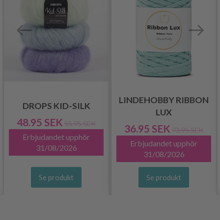
LINDEHOBBY RIBBON
DROPS KID-SILK
LUX
48.95 SEK
55.95 SEK
36.95 SEK
73.95 SEK
Erbjudandet upphör
Erbjudandet upphör
31/08/2026
31/08/2026
Se produkt
Se produkt