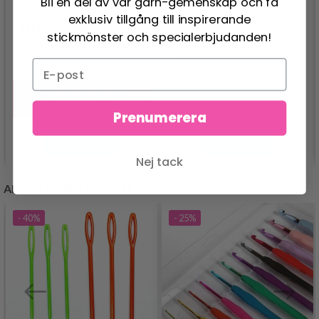
Bli en del av vår garn-gemenskap och få
exklusiv tillgång till inspirerande
LINDEHOBBY FLORA
stickmönster och specialerbjudanden!
SOFT CAKE
LINDEHOBBY MIRA
119.00 SEK
239.00 SEK
43.95 SEK
Erbjudandet upphör
31/08/2026
Prenumerera
Se produkt
Se produkt
Nej tack
ANDRA KUNDER KÖPTE
- 40%
- 25%