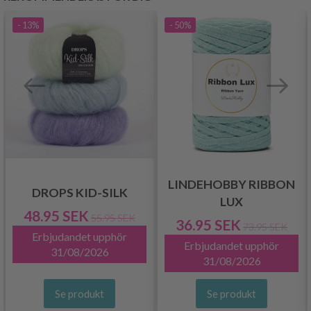
- 13%
- 50%
LINDEHOBBY RIBBON
DROPS KID-SILK
LUX
48.95 SEK
55.95 SEK
36.95 SEK
73.95 SEK
Erbjudandet upphör
Erbjudandet upphör
31/08/2026
31/08/2026
Se produkt
Se produkt