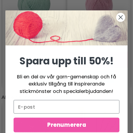
LINDEHOBBY VIVID
LUX
LINDEHOBBY VIBRANT
LUX 100G
21.95 SEK
43.95 SEK
54.95 SEK
Erbjudandet upphör
Spara upp till 50%!
31/08/2026
Bli en del av vår garn-gemenskap och få
Se produkt
Se produkt
exklusiv tillgång till inspirerande
stickmönster och specialerbjudanden!
ANDRA KUNDER KÖPTE
Prenumerera