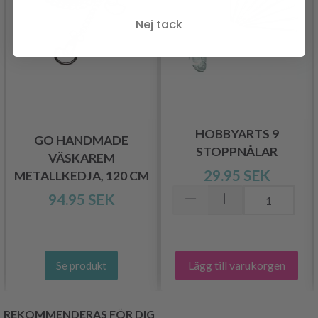
Nej tack
HOBBYARTS 9
GO HANDMADE
STOPPNÅLAR
VÄSKAREM
29.95 SEK
METALLKEDJA, 120 CM
94.95 SEK
Lägg till varukorgen
Se produkt
REKOMMENDERAS FÖR DIG