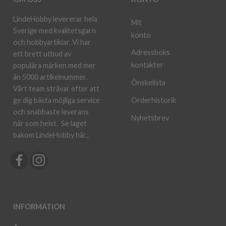
LindeHobby levererar hela
Mit
Sverige med kvalitetsgarn
konto
och hobbyartiklar. Vi har
Adressboks
ett brett utbud av
kontakter
populära märken med mer
än 5000 artikelnummer.
Önskelista
Vårt team strävar efter att
ge dig bästa möjliga service
Orderhistorik
och snabbaste leverans
Nyhetsbrev
när som helst.
Se laget
bakom LindeHobby här.
.
INFORMATION