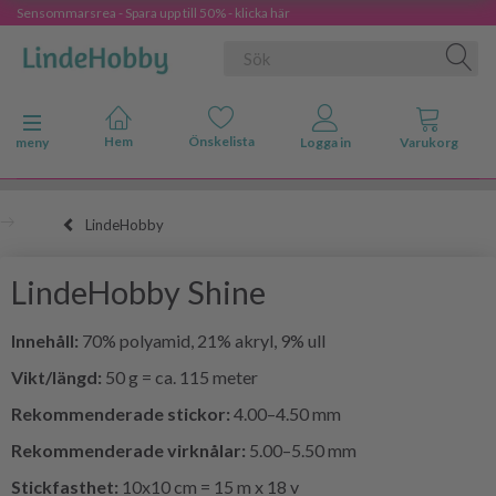
Sensommarsrea - Spara upp till 50% - klicka här
Ändra navigering
meny
LindeHobby
LindeHobby Shine
Innehåll:
70% polyamid, 21% akryl, 9% ull
Vikt/längd:
50 g = ca. 115 meter
Rekommenderade stickor:
4.00–4.50 mm
Rekommenderade virknålar:
5.00–5.50 mm
Stickfasthet:
10x10 cm = 15 m x 18 v