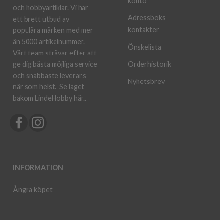
konto
och hobbyartiklar. Vi har
Adressboks
ett brett utbud av
kontakter
populära märken med mer
än 5000 artikelnummer.
Önskelista
Vårt team strävar efter att
ge dig bästa möjliga service
Orderhistorik
och snabbaste leverans
Nyhetsbrev
när som helst.
Se laget
bakom LindeHobby här.
.
INFORMATION
Ångra köpet