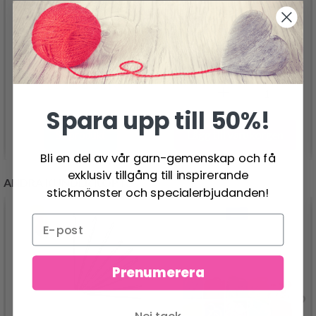
LINDEHOBBY
LINDEHOBBY
MACRAME LUX,
MACRAME LUX,
FLÄTAT KNYTGARN, 6
KNYTGARN, 4 MM
MM
94.95 SEK
109.00 SEK
Spara upp till 50%!
Lägg till varukorgen
Se produkt
Bli en del av vår garn-gemenskap och få
exklusiv tillgång till inspirerande
ANDRA KUNDER KÖPTE
stickmönster och specialerbjudanden!
Prenumerera
Nej tack