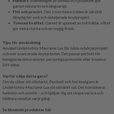
Hållbart:
Blandningen av bomull och polyester gör
garnet slitstarkt och långvarigt.
Fint och precist:
Den 1 mm tunna tråden är särskilt
lämplig för små och detaljerade knytprojekt.
Tvinnad kvalitet:
Garnet är spunnet av två trådar, vilket
ger extra styrka och en snygg finish.
Tips för användning
Använd LindeHobby Macrame Lux för både nybörjarprojekt
och mer avancerade knytarbeten. Det passar perfekt för
hemgjorda dekorationer, personliga presenter eller kreativa
DIY-idéer.
Varför välja detta garn?
Om du söker ett slitstarkt, flexibelt och fint knytgarn är
LindeHobby Macrame Lux ett utmärkt val. Det kombinerar
funktion och estetik – och hjälper dig att skapa vackra och
hållbara resultat varje gång.
Se liknande produkter här