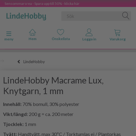
Sensommarsrea - Spara upp till 50% - klicka här
Ändra navigering
meny
LindeHobby
LindeHobby Macrame Lux,
Knytgarn, 1 mm
Innehåll:
70% bomull, 30% polyester
Vikt/längd:
200 g = ca. 200 meter
Tjocklek:
1 mm
Tvätt:
Handtvätt, max 30ºC / Torktumlas ej / Plantorkas