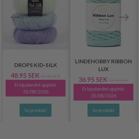
LINDEHOBBY RIBBON
DROPS KID-SILK
LUX
48.95 SEK
55.95 SEK
36.95 SEK
73.95 SEK
Erbjudandet upphör
Erbjudandet upphör
31/08/2026
31/08/2026
Se produkt
Se produkt