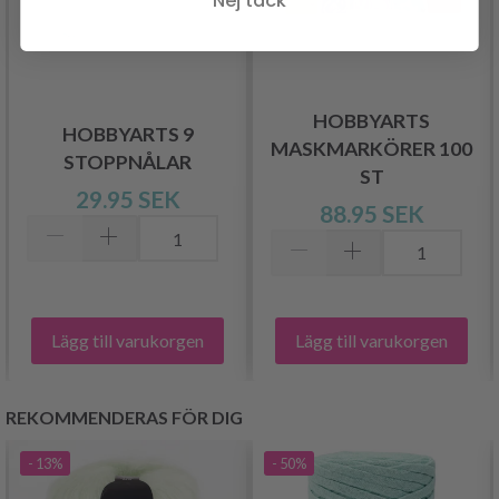
HOBBYARTS
HOBBYARTS 9
MASKMARKÖRER 100
STOPPNÅLAR
ST
29.95 SEK
88.95 SEK
Lägg till varukorgen
Lägg till varukorgen
REKOMMENDERAS FÖR DIG
- 13%
- 50%