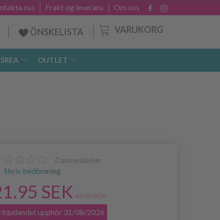
ntakta oss
Frakt og leverans
Om oss
VARUKORG
ÖNSKELISTA
SREA
OUTLET
0
anmeldelser
Skriv bedömning
21.95 SEK
43.95 SEK
rbjudandet upphör 31/08/2026