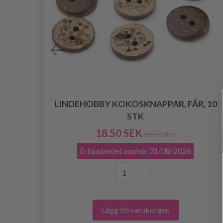
LINDEHOBBY KOKOSKNAPPAR, FÅR, 10
MM,
STK
18.50 SEK
36.95 SEK
Erbjudandet upphör
31/08/2026
Lägg till varukorgen