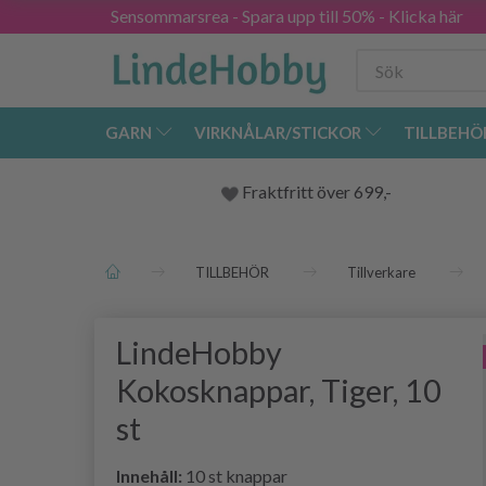
Sensommarsrea - Spara upp till 50% - Klicka här
GARN
VIRKNÅLAR/STICKOR
TILLBEHÖ
Fraktfritt över 699,-
TILLBEHÖR
Tillverkare
LindeHobby
Kokosknappar, Tiger, 10
st
Innehåll:
10 st knappar