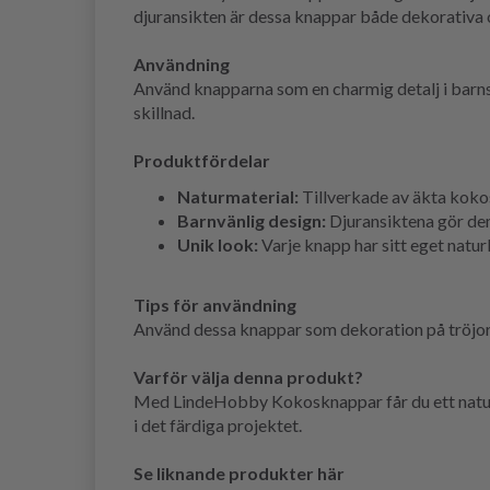
djuransikten är dessa knappar både dekorativa oc
Användning
Använd knapparna som en charmig detalj i barnsti
skillnad.
Produktfördelar
Naturmaterial:
Tillverkade av äkta kokosn
Barnvänlig design:
Djuransiktena gör dem
Unik look:
Varje knapp har sitt eget natur
Tips för användning
Använd dessa knappar som dekoration på tröjor, k
Varför välja denna produkt?
Med LindeHobby Kokosknappar får du ett naturli
i det färdiga projektet.
Se liknande produkter här