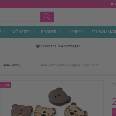
Ko
R
MÖNSTER
BRODERI
HOBBY
SENSOMMAR
Leverans 3-4 vardagar
LindeHobby
LindeHobby Kokosknappar, Tiger, 10 st
-50%
E