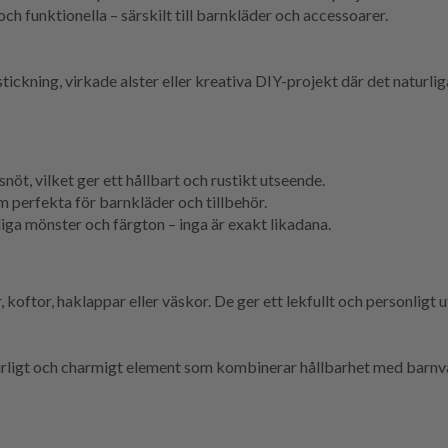
h funktionella – särskilt till barnkläder och accessoarer.
ckning, virkade alster eller kreativa DIY-projekt där det naturlig
öt, vilket ger ett hållbart och rustikt utseende.
 perfekta för barnkläder och tillbehör.
liga mönster och färgton – inga är exakt likadana.
oftor, haklappar eller väskor. De ger ett lekfullt och personligt 
gt och charmigt element som kombinerar hållbarhet med barnvänlig