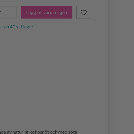
Lägg till varukorgen
er än 40 st i lager
ade av naturlig kokosnöt och med söta