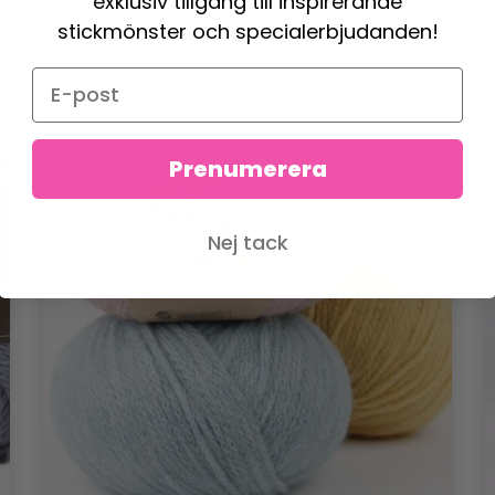
exklusiv tillgång till inspirerande
stickmönster och specialerbjudanden!
Prenumerera
Nej tack