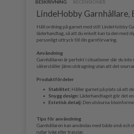
BESKRIVNING
RECENSIONER
LindeHobby Garnhållare,
Håll ordning på garnet med stil! LindeHobby Ga
läderhandtag, så att du enkelt kan ta den med di
personligt uttryck till din garnförvaring.
Användning
Garnhållaren är perfekt i situationer där du inte 
säkerställer jämn utdragning utan att det snurrar 
Produktfördeler
Stabilitet:
Håller garnet på plats så att det
Snygg design:
Läderhandtaget gör det enke
Estetisk detalj:
Den utskurna blomformen 
Tips för användning
Garnhållaren kan användas med både små och stora 
rullar iväg eller trasslar.