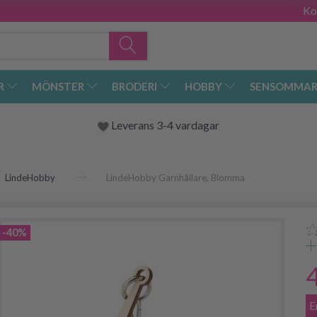
Ko
R
MÖNSTER
BRODERI
HOBBY
SENSOMMAR
Leverans 3-4 vardagar
LindeHobby
LindeHobby Garnhållare, Blomma
-40%
E