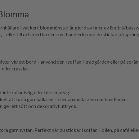
 Blomma
rnhållare i vackert blommönster är gjord av finer av lindträ/bass
g – eller till och med ha den runt handleden när du stickar på språn
sitter vid ett bord – använd den i soffan, i trädgården eller på språ
eller trasslar.
 inte rullar iväg eller blir smutsigt.
lt att bära garnhållaren – eller använda den runt handleden.
ger ett sött och dekorativt uttryck.
garnnystan. Perfekt när du stickar i soffan, i bilen, på café eller