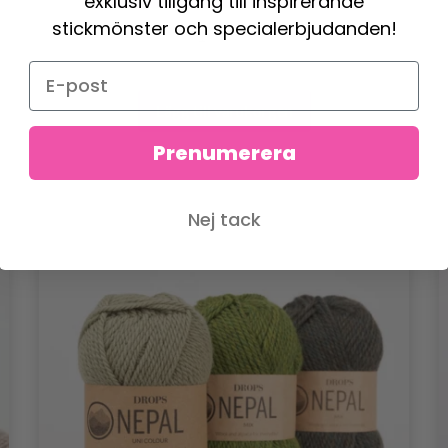
exklusiv tillgång till inspirerande
stickmönster och specialerbjudanden!
Lägg till varukorgen
Prenumerera
Nej tack