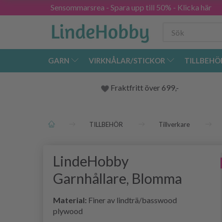
Sensommarsrea - Spara upp till 50% - Klicka här
GARN
VIRKNÅLAR/STICKOR
TILLBEHÖ
Fraktfritt över 699,-
TILLBEHÖR
Tillverkare
LindeHobby
Garnhållare, Blomma
Material:
Finer av lindträ/basswood
plywood