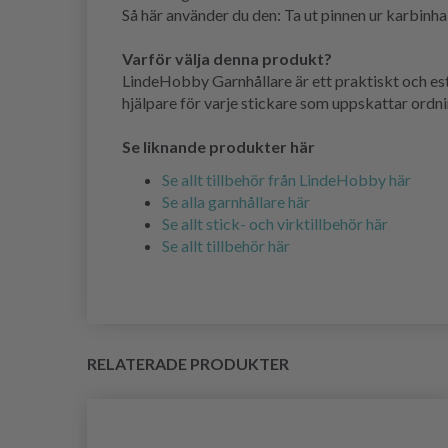
Så här använder du den: Ta ut pinnen ur karbinha
Varför välja denna produkt?
LindeHobby Garnhållare är ett praktiskt och este
hjälpare för varje stickare som uppskattar ordni
Se liknande produkter här
Se allt tillbehör från LindeHobby här
Se alla garnhållare här
Se allt stick- och virktillbehör här
Se allt tillbehör här
RELATERADE PRODUKTER