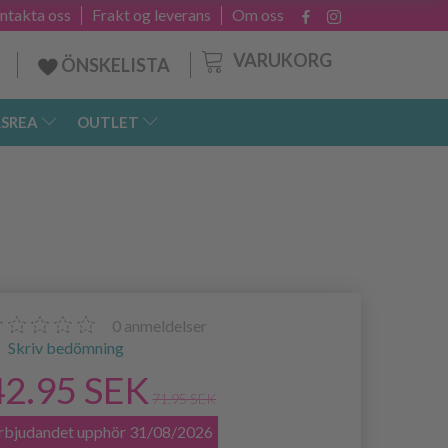
ntakta oss
Frakt og leverans
Om oss
VARUKORG
ÖNSKELISTA
SREA
OUTLET
0
anmeldelser
Skriv bedömning
42.95 SEK
71.95 SEK
rbjudandet upphör 31/08/2026