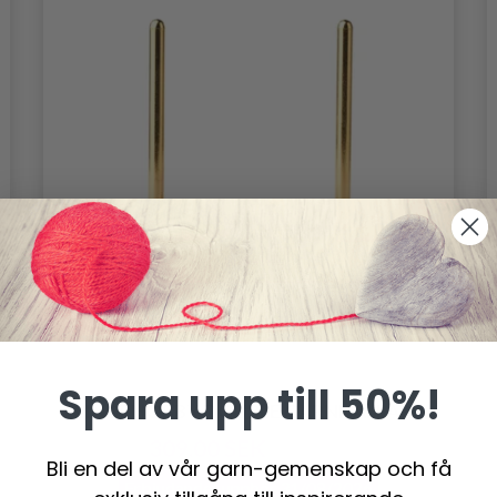
Spara upp till 50%!
LINDEHOBBY DOUBLE GARNHÅLLARE
309.00 SEK
515.00 SEK
Bli en del av vår garn-gemenskap och få
Erbjudandet upphör
31/08/2026