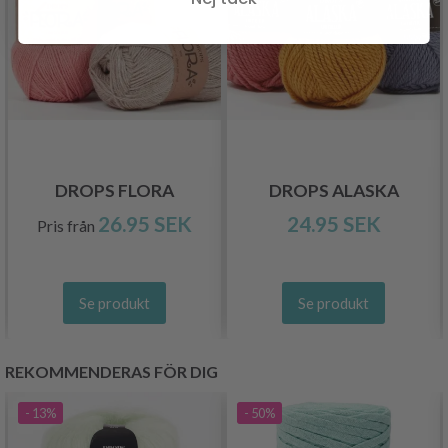
DROPS FLORA
DROPS ALASKA
26.95 SEK
24.95 SEK
Pris från
Se produkt
Se produkt
REKOMMENDERAS FÖR DIG
- 13%
- 50%