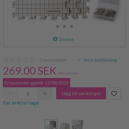
Zooma
0
anmeldelser
Skriv bedömning
269.00 SEK
385.00 SEK
Erbjudandet upphör 12/08/2026
Lägg till varukorgen
Fler än 40 st i lager