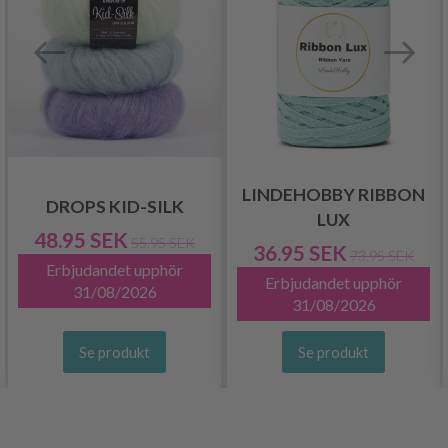
LINDEHOBBY RIBBON
DROPS KID-SILK
LUX
48.95 SEK
55.95 SEK
36.95 SEK
73.95 SEK
Erbjudandet upphör
Erbjudandet upphör
31/08/2026
31/08/2026
Se produkt
Se produkt