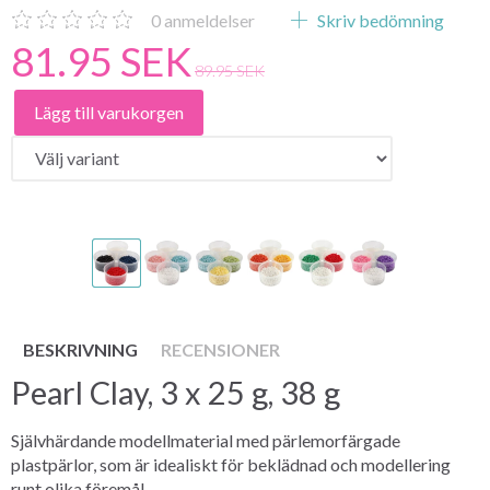
0
anmeldelser
Skriv bedömning
81.95 SEK
89.95 SEK
Lägg till varukorgen
BESKRIVNING
RECENSIONER
Pearl Clay, 3 x 25 g, 38 g
Självhärdande modellmaterial med pärlemorfärgade
plastpärlor, som är idealiskt för beklädnad och modellering
runt olika föremål.