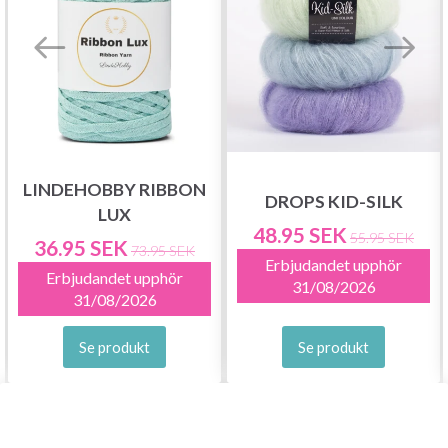
LINDEHOBBY RIBBON
DROPS KID-SILK
LUX
48.95 SEK
55.95 SEK
36.95 SEK
73.95 SEK
Erbjudandet upphör
Erbjudandet upphör
31/08/2026
31/08/2026
Se produkt
Se produkt