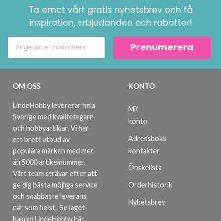
Ta emot vårt gratis nyhetsbrev och få
inspiration, erbjudanden och rabatter!
Prenumerera
OM OSS
KONTO
LindeHobby levererar hela
Mit
Sverige med kvalitetsgarn
konto
och hobbyartiklar. Vi har
Adressboks
ett brett utbud av
kontakter
populära märken med mer
än 5000 artikelnummer.
Önskelista
Vårt team strävar efter att
ge dig bästa möjliga service
Orderhistorik
och snabbaste leverans
Nyhetsbrev
när som helst.
Se laget
bakom LindeHobby här.
.