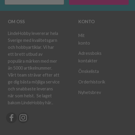
OM OSS
KONTO
LindeHobby levererar hela
Mit
Sverige med kvalitetsgarn
konto
och hobbyartiklar. Vi har
Adressboks
ett brett utbud av
kontakter
populära märken med mer
än 5000 artikelnummer.
Önskelista
Vårt team strävar efter att
ge dig bästa möjliga service
Orderhistorik
och snabbaste leverans
Nyhetsbrev
när som helst.
Se laget
bakom LindeHobby här.
.