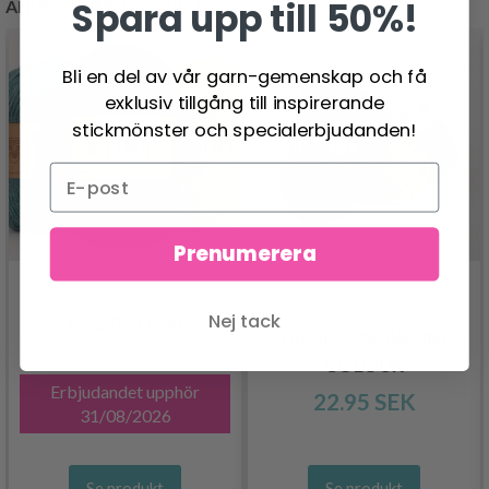
Spara upp till 50%!
ANDRA KUNDER KÖPTE
Bli en del av vår garn-gemenskap och få
exklusiv tillgång till inspirerande
stickmönster och specialerbjudanden!
Prenumerera
Nej tack
DROPS LIMA
DROPS SNOW UNI
24.95 SEK
COLOUR
Erbjudandet upphör
22.95 SEK
31/08/2026
Se produkt
Se produkt