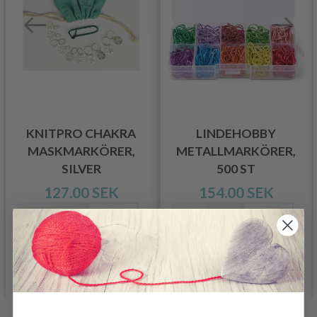
KNITPRO CHAKRA
LINDEHOBBY
MASKMARKÖRER,
METALLMARKÖRER,
SILVER
500 ST
127.00 SEK
154.00 SEK
Lägg till varukorgen
Lägg till varukorgen