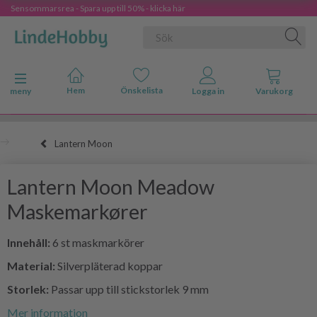
Sensommarsrea - Spara upp till 50% - klicka här
Ändra navigering
meny
Lantern Moon
Lantern Moon Meadow
Maskemarkører
Innehåll:
6 st maskmarkörer
Material:
Silverpläterad koppar
Storlek:
Passar upp till stickstorlek 9 mm
Mer information