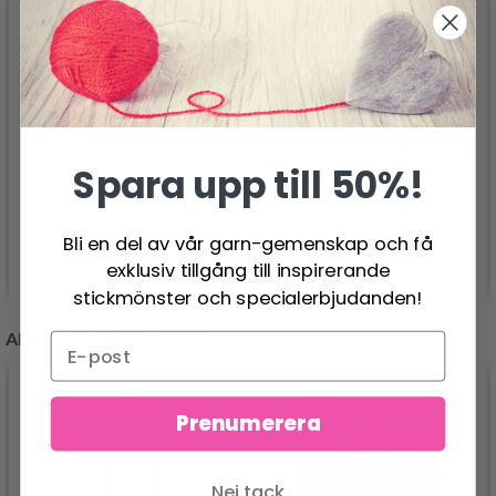
LANG YARNS INFINITY
LANG YARNS MERINO+
Spara upp till 50%!
220.00 SEK
84.95 SEK
Bli en del av vår garn-gemenskap och få
Se produkt
Se produkt
exklusiv tillgång till inspirerande
stickmönster och specialerbjudanden!
ANDRA KUNDER KÖPTE
Prenumerera
Nej tack