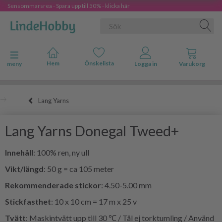
Sensommarsrea - Spara upp till 50% - klicka här
Ändra navigering
meny
Lang Yarns
Lang Yarns Donegal Tweed+
Innehåll
: 100% ren, ny ull
Vikt/längd
: 50 g = ca 105 meter
Rekommenderade stickor
: 4.50-5.00 mm
Stickfasthet
: 10 x 10 cm = 17 m x 25 v
Tvätt
: Maskintvätt upp till 30 ℃ / Tål ej torktumling / Använd