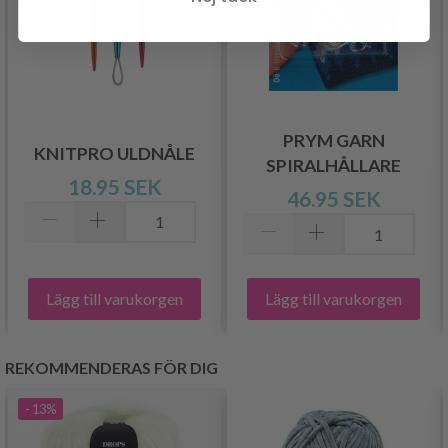
PRYM GARN
KNITPRO ULDNÅLE
SPIRALHÅLLARE
18.95 SEK
46.95 SEK
Lägg till varukorgen
Lägg till varukorgen
REKOMMENDERAS FÖR DIG
- 13%