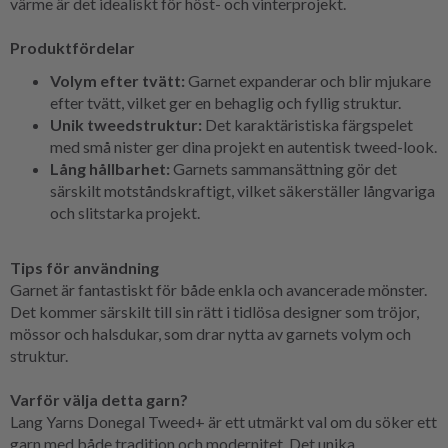
värme är det idealiskt för höst- och vinterprojekt.
Produktfördelar
Volym efter tvätt:
Garnet expanderar och blir mjukare
efter tvätt, vilket ger en behaglig och fyllig struktur.
Unik tweedstruktur:
Det karaktäristiska färgspelet
med små nister ger dina projekt en autentisk tweed-look.
Lång hållbarhet:
Garnets sammansättning gör det
särskilt motståndskraftigt, vilket säkerställer långvariga
och slitstarka projekt.
Tips för användning
Garnet är fantastiskt för både enkla och avancerade mönster.
Det kommer särskilt till sin rätt i tidlösa designer som tröjor,
mössor och halsdukar, som drar nytta av garnets volym och
struktur.
Varför välja detta garn?
Lang Yarns Donegal Tweed+ är ett utmärkt val om du söker ett
garn med både tradition och modernitet. Det unika