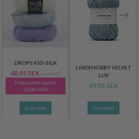
DROPS KID-SILK
LINDEHOBBY VELVET
48.95 SEK
55.95 SEK
LUX
Erbjudandet upphör
69.95 SEK
31/08/2026
Se produkt
Se produkt