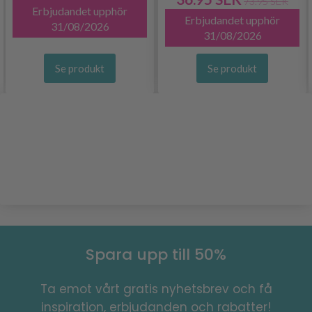
73.95 SEK
Erbjudandet upphör
Erbjudandet upphör
31/08/2026
31/08/2026
Se produkt
Se produkt
Spara upp till 50%
Ta emot vårt gratis nyhetsbrev och få
inspiration, erbjudanden och rabatter!