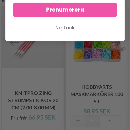
ANDRA KUNDER KÖPTE
Prenumerera
Nej tack
HOBBYARTS
KNITPRO ZING
MASKMARKÖRER 100
STRUMPSTICKOR 20
ST
CM (2.00-8.00 MM)
88.95 SEK
66.95 SEK
Pris från