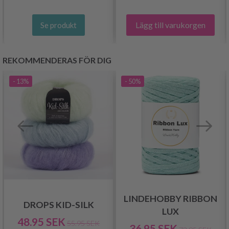
Lägg till varukorgen
Se produkt
REKOMMENDERAS FÖR DIG
- 13%
- 50%
LINDEHOBBY RIBBON
DROPS KID-SILK
LUX
48.95 SEK
55.95 SEK
36.95 SEK