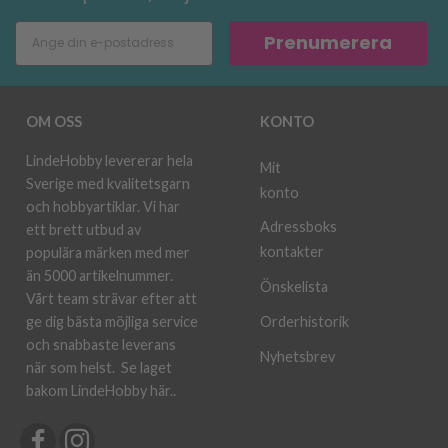
Prenumerera
OM OSS
KONTO
LindeHobby levererar hela
Mit
Sverige med kvalitetsgarn
konto
och hobbyartiklar. Vi har
Adressboks
ett brett utbud av
kontakter
populära märken med mer
än 5000 artikelnummer.
Önskelista
Vårt team strävar efter att
ge dig bästa möjliga service
Orderhistorik
och snabbaste leverans
Nyhetsbrev
när som helst.
Se laget
bakom LindeHobby här.
.