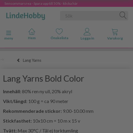
Sensommarsrea - Spara upp till 50% - klicka här
Ändra navigering
meny
Lang Yarns
Lang Yarns Bold Color
Innehåll:
80% ren ny ull, 20% akryl
Vikt/längd:
100 g = ca 90 meter
Rekommenderade stickor:
9.00-10.00 mm
Stickfasthet:
10x10 cm = 10 m x 15 v
Tvätt:
Max 30°C / Tål ej torktumling