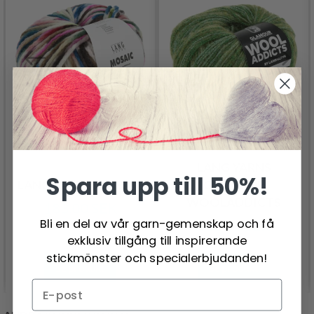
LANG YARNS
Spara upp till 50%!
LANG YARNS MOSAIC
GLAMOUR
WOOLADDICTS
183.00 SEK
Bli en del av vår garn-gemenskap och få
163.00 SEK
exklusiv tillgång till inspirerande
stickmönster och specialerbjudanden!
Se produkt
Se produkt