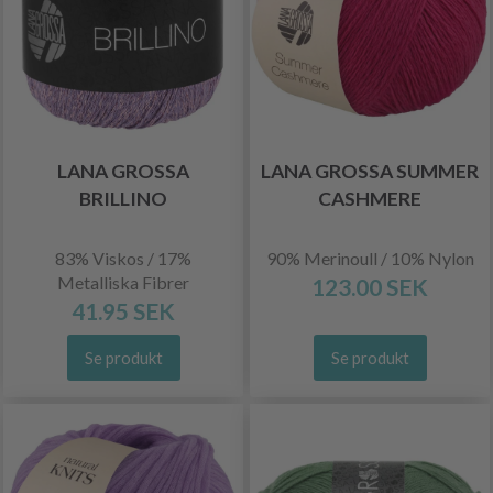
LANA GROSSA
LANA GROSSA SUMMER
BRILLINO
CASHMERE
83% Viskos / 17%
90% Merinoull / 10% Nylon
Metalliska Fibrer
123.00 SEK
41.95 SEK
Se produkt
Se produkt