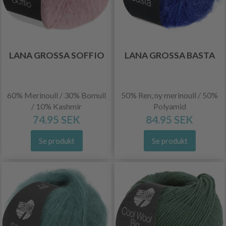
LANA GROSSA SOFFIO
LANA GROSSA BASTA
60% Merinoull / 30% Bomull
50% Ren, ny merinoull / 50%
/ 10% Kashmir
Polyamid
74.95 SEK
84.95 SEK
Se produkt
Se produkt