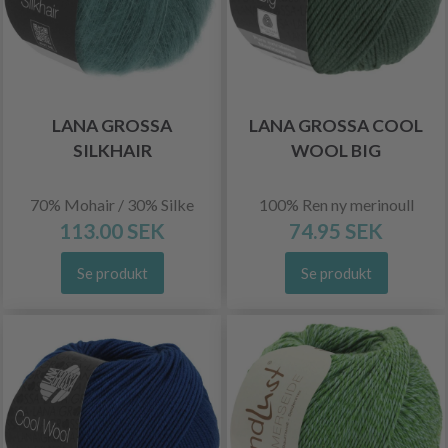
LANA GROSSA
LANA GROSSA COOL
SILKHAIR
WOOL BIG
70% Mohair / 30% Silke
100% Ren ny merinoull
113.00 SEK
74.95 SEK
Se produkt
Se produkt