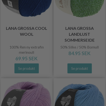
LANA GROSSA COOL
LANA GROSSA
WOOL
LANDLUST
SOMMERSEIDE
100% Ren ny extrafin
50% Silke / 50% Bomull
merinoull
84.95 SEK
69.95 SEK
Se produkt
Se produkt