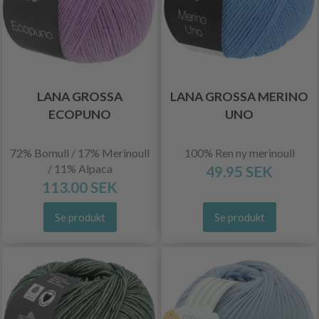
LANA GROSSA
LANA GROSSA MERINO
ECOPUNO
UNO
72% Bomull / 17% Merinoull
100% Ren ny merinoull
/ 11% Alpaca
49.95 SEK
113.00 SEK
Se produkt
Se produkt