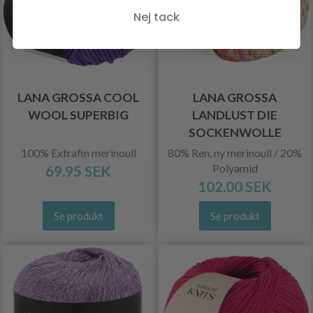
Nej tack
LANA GROSSA COOL
LANA GROSSA
WOOL SUPERBIG
LANDLUST DIE
SOCKENWOLLE
100% Extrafin merinoull
80% Ren, ny merinoull / 20%
Polyamid
69.95 SEK
102.00 SEK
Se produkt
Se produkt