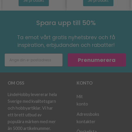
Se produkt
Se produkt
Spara upp till 50%
Ta emot vårt gratis nyhetsbrev och få
inspiration, erbjudanden och rabatter!
Prenumerera
OM OSS
KONTO
LindeHobby levererar hela
Mit
Sverige med kvalitetsgarn
konto
och hobbyartiklar. Vi har
Adressboks
ett brett utbud av
kontakter
populära märken med mer
än 5000 artikelnummer.
Önskelista