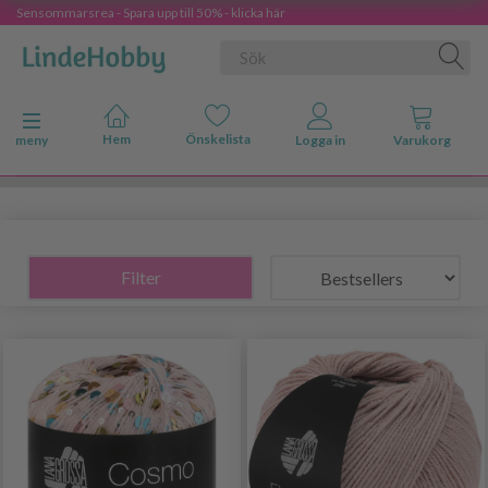
Sensommarsrea - Spara upp till 50% - klicka här
Ändra navigering
meny
Filter