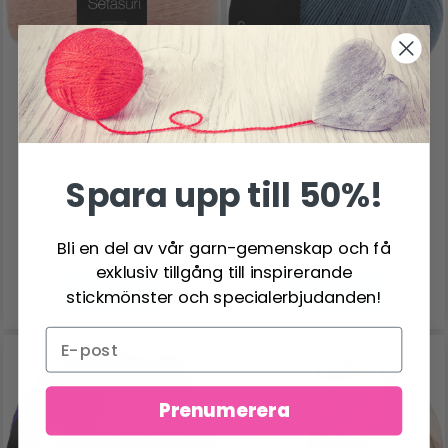
LANA GROSSA
LANA GROSSA COOL
SETASURI
WOOL LACE
Spara upp till 50%!
69% Alpacka / 31% Silke
100% Ren ny merinoull
Bli en del av vår garn-gemenskap och få
88.95 SEK
71.95 SEK
exklusiv tillgång till inspirerande
Se produkt
Se produkt
stickmönster och specialerbjudanden!
Prenumerera