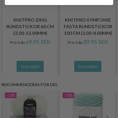
KNITPRO ZING
KNITPRO SYMFONIE
RUNDSTICKOR 60 CM
FASTA RUNDSTICKOR
(2.00-12.00MM)
100 CM (2.00-8.00MM)
69.95 SEK
89.95 SEK
Pris från
Pris från
Se produkt
Se produkt
REKOMMENDERAS FÖR DIG
- 13%
- 50%