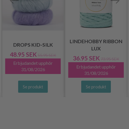
LINDEHOBBY RIBBON
DROPS KID-SILK
LUX
48.95 SEK
55.95 SEK
36.95 SEK
73.95 SEK
Erbjudandet upphör
Erbjudandet upphör
31/08/2026
31/08/2026
Se produkt
Se produkt