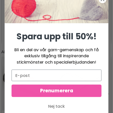
LANA GROSSA
LANA GROSSA
NATURAL SUPERKID
SILKHAIR
TWEED
113.00 SEK
116.00 SEK
Spara upp till 50%!
Se produkt
Se produkt
Bli en del av vår garn-gemenskap och få
ANDRA KUNDER KÖPTE
exklusiv tillgång till inspirerande
stickmönster och specialerbjudanden!
Prenumerera
Nej tack