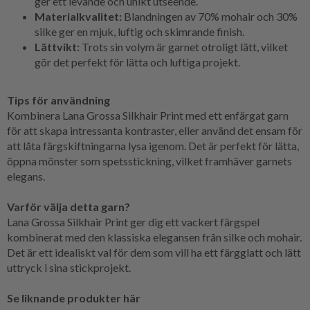
ger ett levande och unikt utseende.
Materialkvalitet:
Blandningen av 70% mohair och 30%
silke ger en mjuk, luftig och skimrande finish.
Lättvikt:
Trots sin volym är garnet otroligt lätt, vilket
gör det perfekt för lätta och luftiga projekt.
Tips för användning
Kombinera Lana Grossa Silkhair Print med ett enfärgat garn
för att skapa intressanta kontraster, eller använd det ensam för
att låta färgskiftningarna lysa igenom. Det är perfekt för lätta,
öppna mönster som spetsstickning, vilket framhäver garnets
elegans.
Varför välja detta garn?
Lana Grossa Silkhair Print ger dig ett vackert färgspel
kombinerat med den klassiska elegansen från silke och mohair.
Det är ett idealiskt val för dem som vill ha ett färgglatt och lätt
uttryck i sina stickprojekt.
Se liknande produkter här