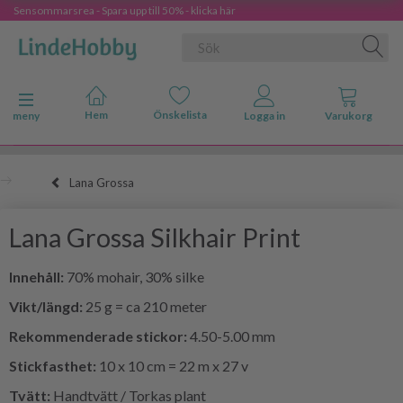
Sensommarsrea - Spara upp till 50% - klicka här
Ändra navigering
meny
Lana Grossa
Lana Grossa Silkhair Print
Innehåll:
70% mohair, 30% silke
Vikt/längd:
25 g = ca 210 meter
Rekommenderade stickor:
4.50-5.00 mm
Stickfasthet:
10 x 10 cm = 22 m x 27 v
Tvätt:
Handtvätt / Torkas plant