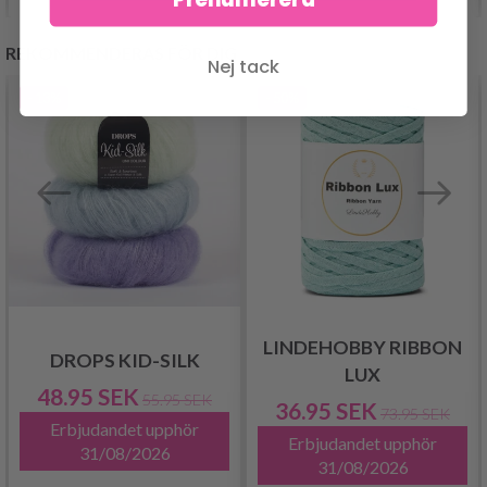
REKOMMENDERAS FÖR DIG
Nej tack
- 13%
- 50%
LINDEHOBBY RIBBON
DROPS KID-SILK
LUX
48.95 SEK
55.95 SEK
36.95 SEK
73.95 SEK
Erbjudandet upphör
Erbjudandet upphör
31/08/2026
31/08/2026