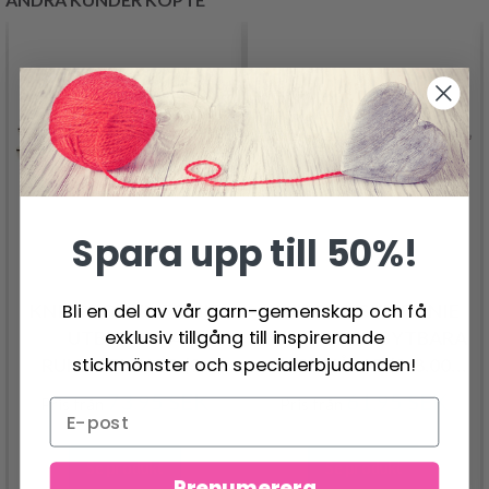
Spara upp till 50%!
Bli en del av vår garn-gemenskap och få
KNITPRO SYMFONIE
KNITPRO SYMFONIE
exklusiv tillgång till inspirerande
UTBYTBARA
TUNISISK UTBYTBARA
stickmönster och specialerbjudanden!
RUNDSTICKOR (3-
VIRKNÅLAR (3-8.00
15.00 MM)
MM)
73.95 SEK
61.95 SEK
Pris från
Pris från
Se produkt
Se produkt
Prenumerera