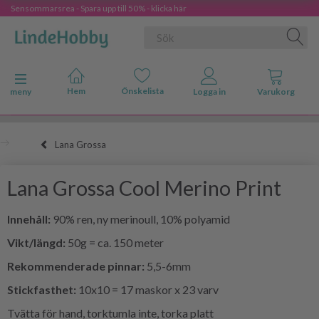
Sensommarsrea - Spara upp till 50% - klicka här
Ändra navigering
meny
Lana Grossa
Lana Grossa Cool Merino Print
Innehåll:
90% ren, ny merinoull, 10% polyamid
Vikt/längd:
50g = ca. 150 meter
Rekommenderade pinnar:
5,5-6mm
Stickfasthet:
10x10 = 17 maskor x 23 varv
Tvätta för hand, torktumla inte, torka platt