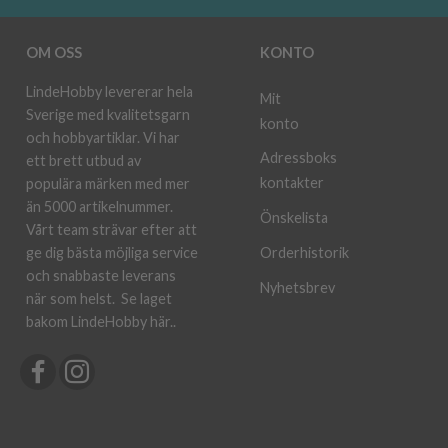
OM OSS
KONTO
LindeHobby levererar hela
Mit
Sverige med kvalitetsgarn
konto
och hobbyartiklar. Vi har
Adressboks
ett brett utbud av
kontakter
populära märken med mer
än 5000 artikelnummer.
Önskelista
Vårt team strävar efter att
ge dig bästa möjliga service
Orderhistorik
och snabbaste leverans
Nyhetsbrev
när som helst.
Se laget
bakom LindeHobby här.
.