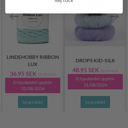
Nej tack
LINDEHOBBY RIBBON
DROPS KID-SILK
LUX
48.95 SEK
55.95 SEK
36.95 SEK
73.95 SEK
Erbjudandet upphör
Erbjudandet upphör
31/08/2026
31/08/2026
Se produkt
Se produkt