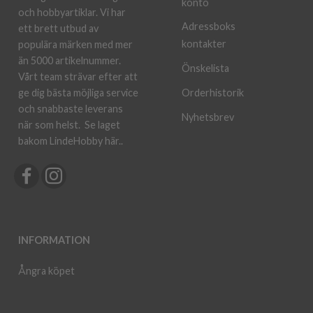
konto
och hobbyartiklar. Vi har
Adressboks
ett brett utbud av
kontakter
populära märken med mer
än 5000 artikelnummer.
Önskelista
Vårt team strävar efter att
ge dig bästa möjliga service
Orderhistorik
och snabbaste leverans
Nyhetsbrev
när som helst.
Se laget
bakom LindeHobby här.
.
INFORMATION
Ångra köpet