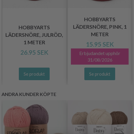
HOBBYARTS
LÄDERSNÖRE, PINK, 1
HOBBYARTS
METER
LÄDERSNÖRE, JULRÖD,
1 METER
15.95 SEK
26.95 SEK
Erbjudandet upphör
31/08/2026
Se produkt
Se produkt
ANDRA KUNDER KÖPTE