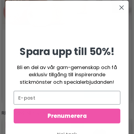
Spara upp till 50%!
DROPS FLORA
DROPS DAISY
26.95 SEK
39.95 SEK
Pris från
Bli en del av vår garn-gemenskap och få
exklusiv tillgång till inspirerande
stickmönster och specialerbjudanden!
Se produkt
Se produkt
REKOMMENDERAS FÖR DIG
Prenumerera
- 50%
- 13%