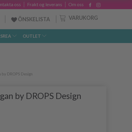
ntakta oss
Frakt og leverans
Om oss
VARUKORG
ÖNSKELISTA
SREA
OUTLET
n by DROPS Design
igan by DROPS Design