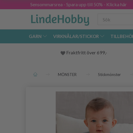
Sensommarsrea - Spara upp till 50% - Klicka här
GARN
VIRKNÅLAR/STICKOR
TILLBEHÖ
Fraktfritt över 699,-
MÖNSTER
Stickmönster