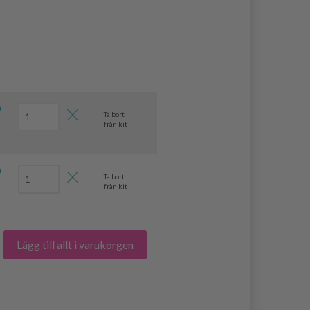
0
Ta bort
från kit
0
Ta bort
från kit
Lägg till allt i varukorgen