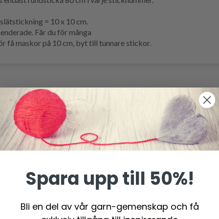
lätstickning = 10 x 10 cm.
enderade. Får du för många
ör få maskor på 10 cm, byt till tunnare stickor.
Spara upp till 50%!
Bli en del av vår garn-gemenskap och få