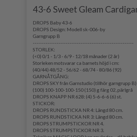
43-6 Sweet Gleam Cardiga
DROPS Baby 43-6
DROPS Design: Modell sk-006-by
Garngrupp B
-------------------------------------------------------
STORLEK:
(<0) 0/1 - 1/3 - 6/9 - 12/18 månader (2 år)
Storleken motsvarar ca barnets höjd i cm:
(40/44) 48/52 - 56/62 - 68/74 - 80/86 (92)
GARNÅTGÅNG:
DROPS SKY från Garnstudio (tillhör garngrupp B)
(100) 100-100-100-150 (150) g färg 02, pärlgrå
DROPS KNAPP NR 628: (4) 5-6-6-6 (6) st.
STICKOR:
DROPS RUNDSTICKA NR 4: Längd 80 cm.
DROPS RUNDSTICKA NR 3: Längd 80 cm.
DROPS STRUMPSTICKOR NR 4.
DROPS STRUMPSTICKOR NR 3.
Tekniken MAGIC LOOP kan användas – då behövs e