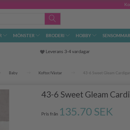
Ko
R
MÖNSTER
BRODERI
HOBBY
SENSOMMAR
Leverans 3-4 vardagar
Baby
Koftor/Västar
43-6 Sweet Gleam Cardiga
43-6 Sweet Gleam Card
135.70 SEK
Pris från