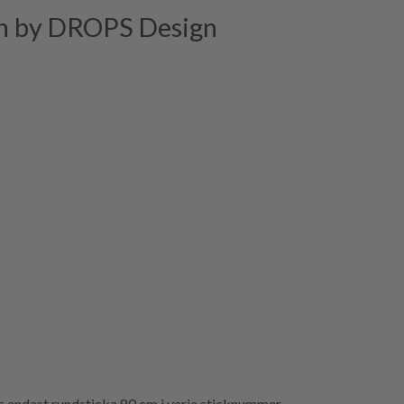
n by DROPS Design
ndast rundsticka 80 cm i varje sticknummer.