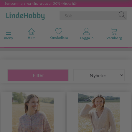
Sensommarsrea - Spara upp till 50% - klicka här
Ändra navigering
meny
Filter