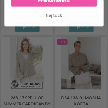
Prenumerera
WHISPER CARDI BY
CARDI BY DROPS
DROPS DESIGN
DESIGN
Nej tack
212.20 SEK
167.45 SEK
Pris från
Pris från
Se produkt
Se produkt
-25%
268-17 SPELL OF
DSA 138-01 MOSHA
SUMMER CARDIGAN BY
KOFTA