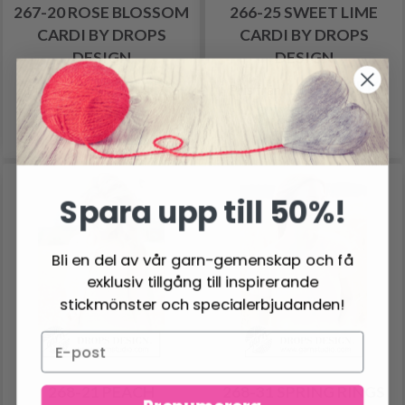
267-20 ROSE BLOSSOM
266-25 SWEET LIME
CARDI BY DROPS
CARDI BY DROPS
DESIGN
DESIGN
260.25 SEK
141.15 SEK
Pris från
Pris från
Se produkt
Se produkt
Spara upp till 50%!
Bli en del av vår garn-gemenskap och få
exklusiv tillgång till inspirerande
stickmönster och specialerbjudanden!
268-21 PEACH
268-31 SPRING RINGS