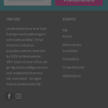
Prenumerera
OM OSS
KONTO
LindeHobby levererar hela
Mit
Sverige med kvalitetsgarn
konto
och hobbyartiklar. Vi har
Adressboks
ett brett utbud av
kontakter
populära märken med mer
än 5000 artikelnummer.
Önskelista
Vårt team strävar efter att
ge dig bästa möjliga service
Orderhistorik
och snabbaste leverans
Nyhetsbrev
när som helst.
Se laget
bakom LindeHobby här.
.