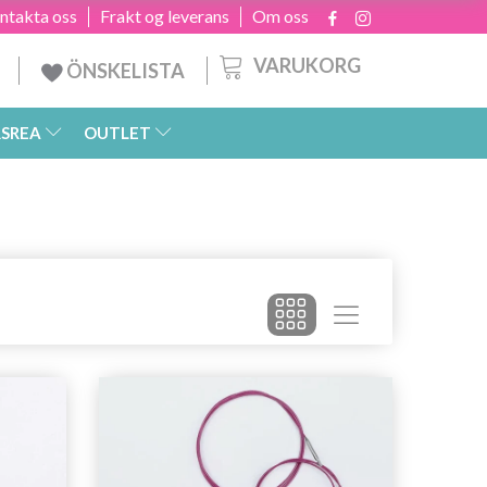
ntakta oss
Frakt og leverans
Om oss
VARUKORG
ÖNSKELISTA
SREA
OUTLET