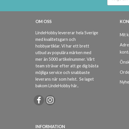
OM OSS
KON
LindeHobby levererar hela Sverige
Mit 
med kvalitetsgarn och
Adre
hobbyartiklar. Vi har ett brett
kont
utbud av populära märken med
mer än 5000 artikelnummer. Vårt
Önsk
team strävar efter att ge dig bästa
Orde
möjliga service och snabbaste
leverans när som helst.
Se laget
Nyhe
bakom LindeHobby här.
.
INFORMATION