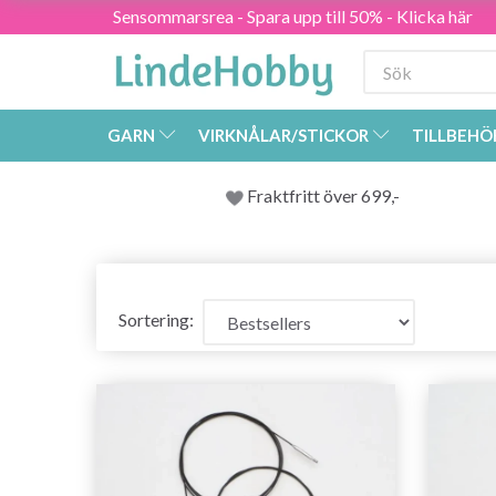
Sensommarsrea - Spara upp till 50% - Klicka här
GARN
VIRKNÅLAR/STICKOR
TILLBEHÖ
Fraktfritt över 699,-
Sortering: