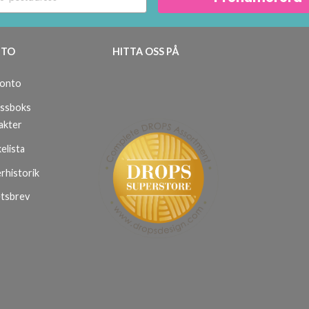
TO
HITTA OSS PÅ
konto
ssboks
akter
elista
rhistorik
tsbrev