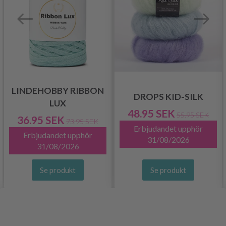
LINDEHOBBY RIBBON
DROPS KID-SILK
LUX
48.95 SEK
55.95 SEK
36.95 SEK
73.95 SEK
Erbjudandet upphör
Erbjudandet upphör
31/08/2026
31/08/2026
Se produkt
Se produkt