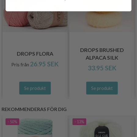
DROPS BRUSHED
DROPS FLORA
ALPACA SILK
26.95 SEK
Pris från
33.95 SEK
Se produkt
Se produkt
REKOMMENDERAS FÖR DIG
- 50%
- 13%