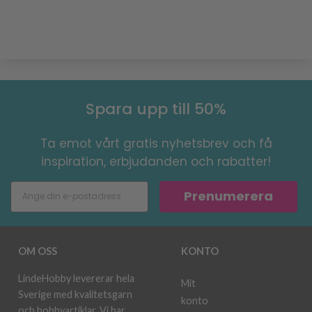
Spara upp till 50%
Ta emot vårt gratis nyhetsbrev och få
inspiration, erbjudanden och rabatter!
Prenumerera
OM OSS
KONTO
LindeHobby levererar hela
Mit
Sverige med kvalitetsgarn
konto
och hobbyartiklar. Vi har