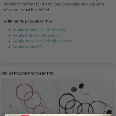
motstånd. Perfekt för magic loop och andra tekniker som
kräver maximal flexibilitet.
Se liknande produkter här
Se alla kablar från KnitPro här
Se alla KnitPro-tillbehör här
Se alla stick- och virktillbehör här
Se alla kablar här
RELATERADE PRODUKTER