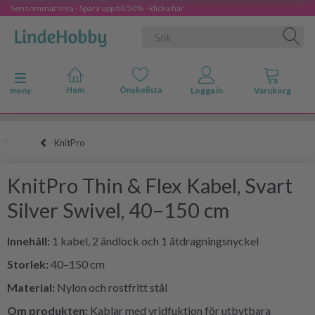
Sensommarsrea - Spara upp till 50% - klicka här
Ändra navigering
meny
KnitPro
KnitPro Thin & Flex Kabel, Svart
Silver Swivel, 40–150 cm
Innehåll:
1 kabel, 2 ändlock och 1 åtdragningsnyckel
Storlek:
40–150 cm
Material:
Nylon och rostfritt stål
Om produkten:
Kablar med vridfuktion för utbytbara