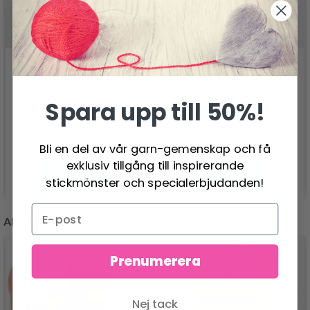
KNITPRO THIN & FLEX
KNITPRO ROSTFRI
KABEL, LILA SWIVEL,
STÅLKABEL SWIVEL
Spara upp till 50%!
40–150 CM
SILVER (40-150 CM)
42.95 SEK
52.95 SEK
Bli en del av vår garn-gemenskap och få
exklusiv tillgång till inspirerande
Se produkt
Se produkt
stickmönster och specialerbjudanden!
ANDRA KUNDER KÖPTE
Prenumerera
Nej tack