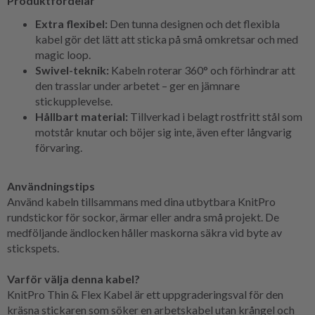
Produktfördelar
Extra flexibel:
Den tunna designen och det flexibla
kabel gör det lätt att sticka på små omkretsar och med
magic loop.
Swivel-teknik:
Kabeln roterar 360° och förhindrar att
den trasslar under arbetet – ger en jämnare
stickupplevelse.
Hållbart material:
Tillverkad i belagt rostfritt stål som
motstår knutar och böjer sig inte, även efter långvarig
förvaring.
Användningstips
Använd kabeln tillsammans med dina utbytbara KnitPro
rundstickor för sockor, ärmar eller andra små projekt. De
medföljande ändlocken håller maskorna säkra vid byte av
stickspets.
Varför välja denna kabel?
KnitPro Thin & Flex Kabel är ett uppgraderingsval för den
kräsna stickaren som söker en arbetskabel utan krångel och