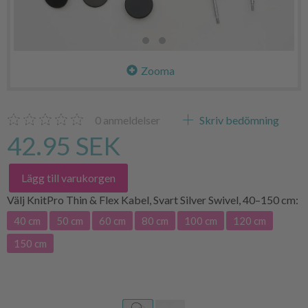
Zooma
0
anmeldelser
Skriv bedömning
42.95 SEK
Lägg till varukorgen
Välj
KnitPro Thin & Flex Kabel, Svart Silver Swivel, 40–150 cm:
40 cm
50 cm
60 cm
80 cm
100 cm
120 cm
150 cm