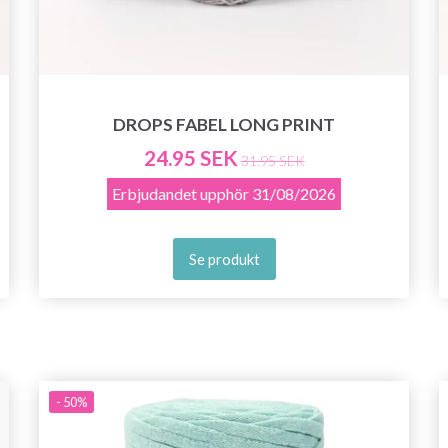
DROPS FABEL LONG PRINT
24.95 SEK
31.95 SEK
Erbjudandet upphör
31/08/2026
Se produkt
- 50%