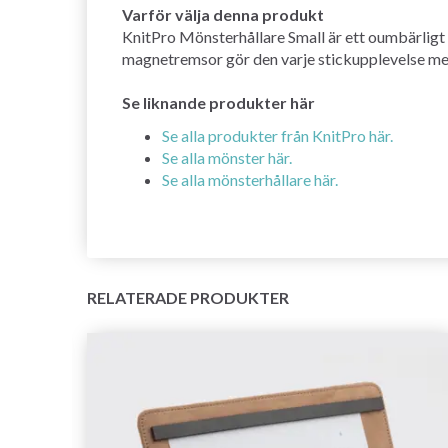
Varför välja denna produkt
KnitPro Mönsterhållare Small är ett oumbärligt v
magnetremsor gör den varje stickupplevelse mer
Se liknande produkter här
Se alla produkter från KnitPro här.
Se alla mönster här.
Se alla mönsterhållare här.
RELATERADE PRODUKTER