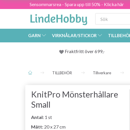
Sensommarsrea - Spara upp till 50% - Klicka här
GARN
VIRKNÅLAR/STICKOR
TILLBEHÖ
Fraktfritt över 699,-
TILLBEHÖR
Tillverkare
KnitPro Mönsterhållare
Small
Antal:
1 st
Mått:
20 x 27 cm