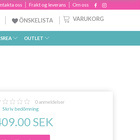
ntakta oss
Frakt og leverans
Om oss
VARUKORG
ÖNSKELISTA
SREA
OUTLET
0
anmeldelser
Skriv bedömning
409.00 SEK