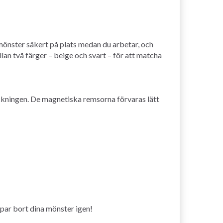
mönster säkert på plats medan du arbetar, och
an två färger – beige och svart – för att matcha
tickningen. De magnetiska remsorna förvaras lätt
ppar bort dina mönster igen!