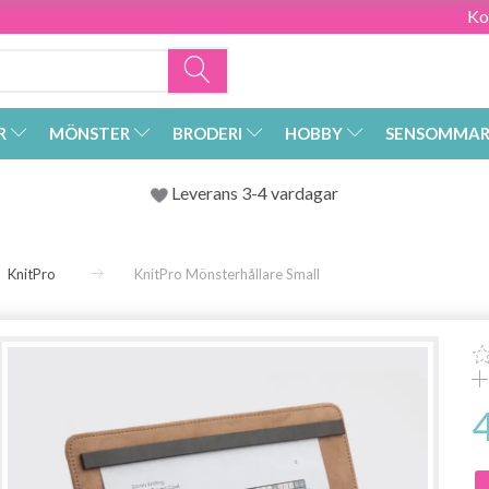
Ko
R
MÖNSTER
BRODERI
HOBBY
SENSOMMAR
Leverans 3-4 vardagar
KnitPro
KnitPro Mönsterhållare Small