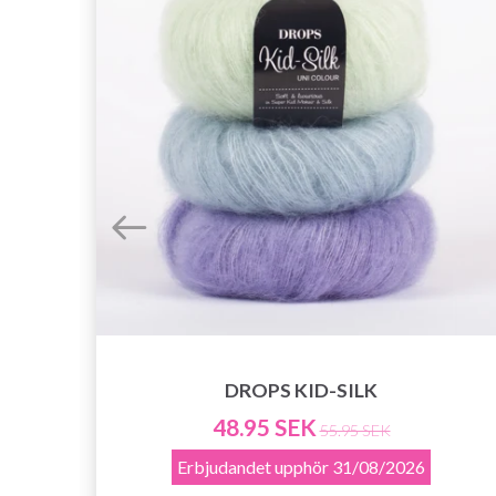
DROPS KID-SILK
48.95 SEK
55.95 SEK
Erbjudandet upphör
31/08/2026