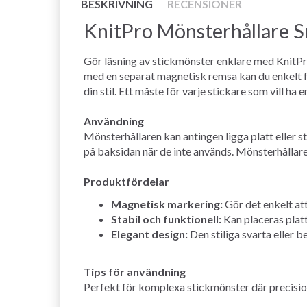
BESKRIVNING
RECENSIONER
KnitPro Mönsterhållare S
Gör läsning av stickmönster enklare med KnitPro
med en separat magnetisk remsa kan du enkelt fö
din stil. Ett måste för varje stickare som vill ha
Användning
Mönsterhållaren kan antingen ligga platt eller s
på baksidan när de inte används. Mönsterhållaren
Produktfördelar
Magnetisk markering:
Gör det enkelt att
Stabil och funktionell:
Kan placeras platt 
Elegant design:
Den stiliga svarta eller 
Tips för användning
Perfekt för komplexa stickmönster där precision