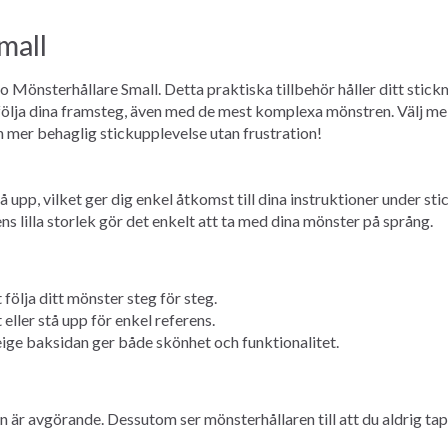
mall
 Mönsterhållare Small. Detta praktiska tillbehör håller ditt stick
lja dina framsteg, även med de mest komplexa mönstren. Välj mell
 en mer behaglig stickupplevelse utan frustration!
tå upp, vilket ger dig enkel åtkomst till dina instruktioner under s
s lilla storlek gör det enkelt att ta med dina mönster på språng.
 följa ditt mönster steg för steg.
eller stå upp för enkel referens.
beige baksidan ger både skönhet och funktionalitet.
 är avgörande. Dessutom ser mönsterhållaren till att du aldrig ta