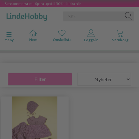
Sensommarsrea - Spara upp till 50% - klicka här
Ändra navigering
meny
Filter