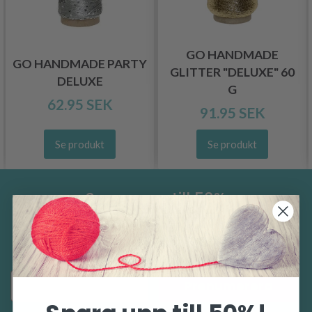
GO HANDMADE
GO HANDMADE PARTY
GLITTER "DELUXE" 60
DELUXE
G
62.95 SEK
91.95 SEK
Se produkt
Se produkt
Spara upp till 50%
Ta emot vårt gratis nyhetsbrev och få
inspiration, erbjudanden och rabatter!
Prenumerera