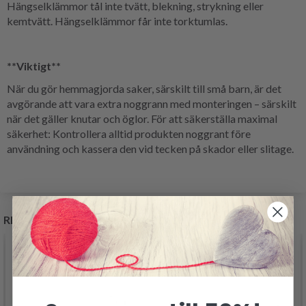
Hängselklämmor tål inte tvätt, blekning, strykning eller
kemtvätt. Hängselklämmor får inte torktumlas.
**Viktigt**
När du gör hemmagjorda saker, särskilt till små barn, är det
avgörande att vara extra noggrann med monteringen – särskilt
när det gäller knutar och öglor. För att säkerställa maximal
säkerhet: Kontrollera alltid produkten noggrant före
användning och kassera den vid tecken på skador eller slitage.
RELATERADE PRODUKTER