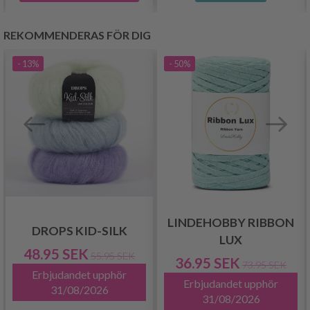
REKOMMENDERAS FÖR DIG
- 13%
- 50%
LINDEHOBBY RIBBON
DROPS KID-SILK
LUX
48.95 SEK
55.95 SEK
36.95 SEK
73.95 SEK
Erbjudandet upphör
Erbjudandet upphör
31/08/2026
31/08/2026