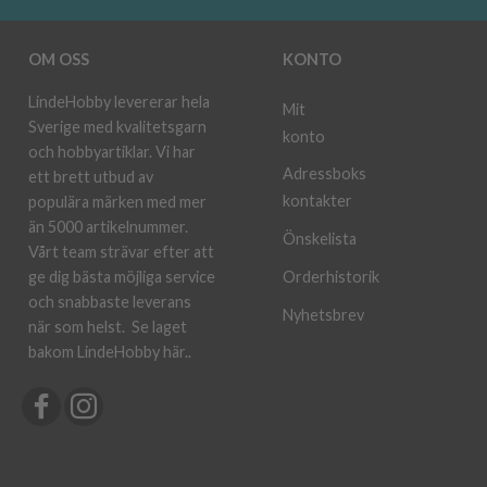
OM OSS
KONTO
LindeHobby levererar hela
Mit
Sverige med kvalitetsgarn
konto
och hobbyartiklar. Vi har
Adressboks
ett brett utbud av
kontakter
populära märken med mer
än 5000 artikelnummer.
Önskelista
Vårt team strävar efter att
ge dig bästa möjliga service
Orderhistorik
och snabbaste leverans
Nyhetsbrev
när som helst.
Se laget
bakom LindeHobby här.
.