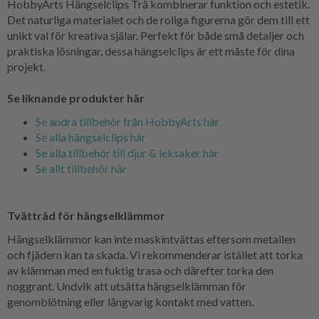
HobbyArts Hängselclips Trä kombinerar funktion och estetik.
Det naturliga materialet och de roliga figurerna gör dem till ett
unikt val för kreativa själar. Perfekt för både små detaljer och
praktiska lösningar, dessa hängselclips är ett måste för dina
projekt.
Se liknande produkter här
Se andra tillbehör från HobbyArts här
Se alla hängselclips här
Se alla tillbehör till djur & leksaker här
Se allt tillbehör här
Tvättråd för hängselklämmor
Hängselklämmor kan inte maskintvättas eftersom metallen
och fjädern kan ta skada. Vi rekommenderar istället att torka
av klämman med en fuktig trasa och därefter torka den
noggrant. Undvik att utsätta hängselklämman för
genomblötning eller långvarig kontakt med vatten.