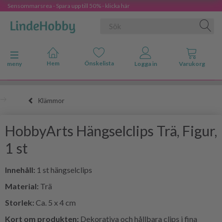
Sensommarsrea - Spara upp till 50% - klicka här
Ändra navigering
meny
Klämmor
HobbyArts Hängselclips Trä, Figur,
1 st
Innehåll:
1 st hängselclips
Material:
Trä
Storlek:
Ca. 5 x 4 cm
Kort om produkten:
Dekorativa och hållbara clips i fina