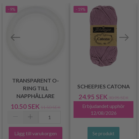
- 9%
- 19%
TRANSPARENT O-
SCHEEPJES CATONA
RING TILL
NAPPHÅLLARE
24.95 SEK
30.95 SEK
10.50 SEK
Erbjudandet upphör
11.50 SEK
12/08/2026
Lägg till varukorgen
Se produkt