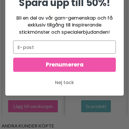
Spara upp till 50%!
Bli en del av vår garn-gemenskap och få
exklusiv tillgång till inspirerande
stickmönster och specialerbjudanden!
HOBBYARTS
HOBBYARTS
HÄNGSELCLIPS TRÄ,
HÄNGSELCLIPS TRÄ,
RUND UTAN HÅL, 1 ST
Prenumerera
RUND MED HÅL, 1 ST
22.95 SEK
Pris från
31.95 SEK
Nej tack
Lägg till varukorgen
Se produkt
ANDRA KUNDER KÖPTE