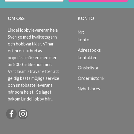
Prenumerera
OM OSS
KONTO
Nej tack
LindeHobby levererar hela
Mit
Sverige med kvalitetsgarn
konto
och hobbyartiklar. Vi har
Adressboks
ett brett utbud av
kontakter
populära märken med mer
än 5000 artikelnummer.
Önskelista
Vårt team strävar efter att
ge dig bästa möjliga service
Orderhistorik
och snabbaste leverans
Nyhetsbrev
när som helst.
Se laget
bakom LindeHobby här.
.