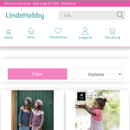
Sensommarsrea - Spara upp till 50% - klicka här
Ändra navigering
meny
Filter