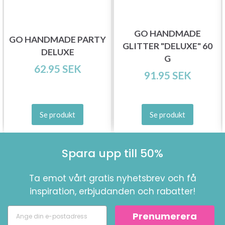
GO HANDMADE
GO HANDMADE PARTY
GLITTER "DELUXE" 60
DELUXE
G
62.95 SEK
91.95 SEK
Se produkt
Se produkt
Spara upp till 50%!
Bli en del av vår garn-gemenskap och få
Spara upp till 50%
exklusiv tillgång till inspirerande
stickmönster och specialerbjudanden!
Ta emot vårt gratis nyhetsbrev och få
inspiration, erbjudanden och rabatter!
Prenumerera