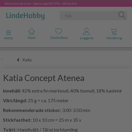
Sensommarsrea - Spara upp till 50% - klicka här
Ändra navigering
meny
Katia
Katia Concept Atenea
Innehåll:
42% extra fin merinoull, 40% bomull, 18% kashmir
Vikt/längd:
25 g = ca. 175 meter
Rekommenderade stickor:
3.00-3.50 mm
Stickfasthet:
10 x 10 cm = 25 m x 35 v
Tvätt:
Handtvätt / Tål ej torktumling