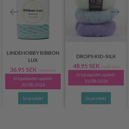
LINDEHOBBY RIBBON
DROPS KID-SILK
LUX
48.95 SEK
55.95 SEK
36.95 SEK
73.95 SEK
Erbjudandet upphör
Erbjudandet upphör
31/08/2026
31/08/2026
Se produkt
Se produkt