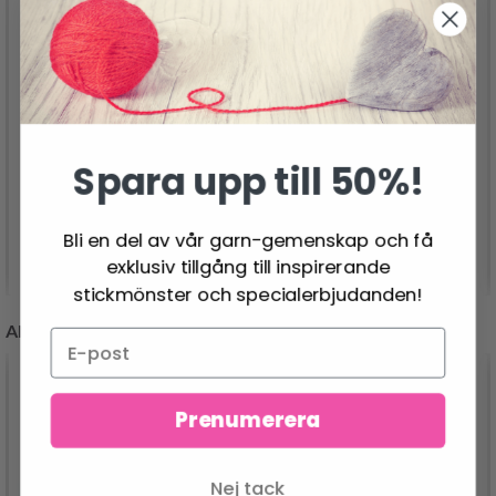
KATIA KOMOREBI
KATIA COTTON-
96.95 SEK
CASHMERE
99.00 SEK
Spara upp till 50%!
Bli en del av vår garn-gemenskap och få
Lägg till varukorgen
Se produkt
exklusiv tillgång till inspirerande
stickmönster och specialerbjudanden!
ANDRA KUNDER KÖPTE
- 20%
Prenumerera
Nej tack