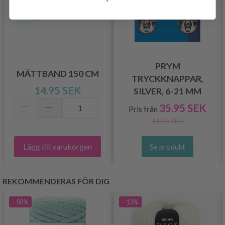
PRYM
MÅTTBAND 150 CM
TRYCKKNAPPAR,
14.95 SEK
SILVER, 6-21 MM
35.95 SEK
Pris från
44.95 SEK
Lägg till varukorgen
Se produkt
REKOMMENDERAS FÖR DIG
- 50%
- 13%