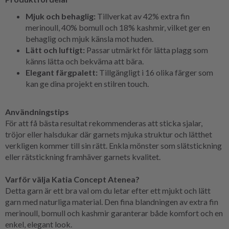
Mjuk och behaglig:
Tillverkat av 42% extra fin
merinoull, 40% bomull och 18% kashmir, vilket ger en
behaglig och mjuk känsla mot huden.
Lätt och luftigt:
Passar utmärkt för lätta plagg som
känns lätta och bekväma att bära.
Elegant färgpalett:
Tillgängligt i 16 olika färger som
kan ge dina projekt en stilren touch.
Användningstips
För att få bästa resultat rekommenderas att sticka sjalar,
tröjor eller halsdukar där garnets mjuka struktur och lätthet
verkligen kommer till sin rätt. Enkla mönster som slätstickning
eller rätstickning framhäver garnets kvalitet.
Varför välja Katia Concept Atenea?
Detta garn är ett bra val om du letar efter ett mjukt och lätt
garn med naturliga material. Den fina blandningen av extra fin
merinoull, bomull och kashmir garanterar både komfort och en
enkel, elegant look.