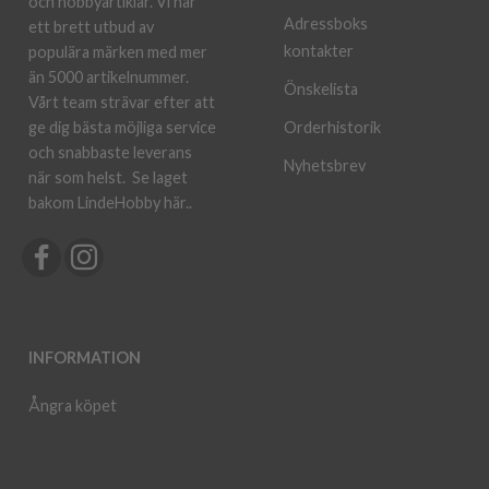
och hobbyartiklar. Vi har
Adressboks
ett brett utbud av
kontakter
populära märken med mer
än 5000 artikelnummer.
Önskelista
Vårt team strävar efter att
ge dig bästa möjliga service
Orderhistorik
och snabbaste leverans
Nyhetsbrev
när som helst.
Se laget
bakom LindeHobby här.
.
INFORMATION
Ångra köpet