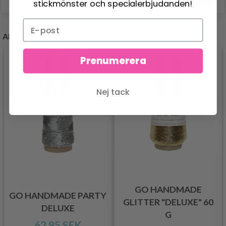
stickmönster och specialerbjudanden!
ANDRA KÖPTE OCKSÅ
Prenumerera
Nej tack
GO HANDMADE
GO HANDMADE PARTY
GLITTER "DELUXE" 60
DELUXE
G
62.95 SEK