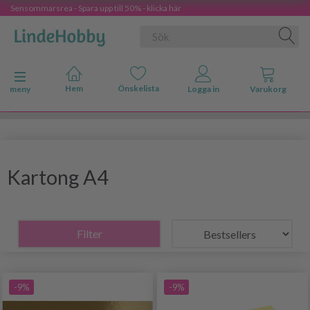
Sensommarsrea - Spara upp till 50% - klicka här
Ändra navigering
meny
Kartong A4
Filter
-9%
-9%