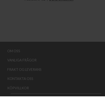
OM OSS
VANLIGA FRÅGOR
FRAKT OG LEVERANS
KONTAKTA OSS
KÖPVILLKOR
Copyright 2026 ©
Lindehobby.se