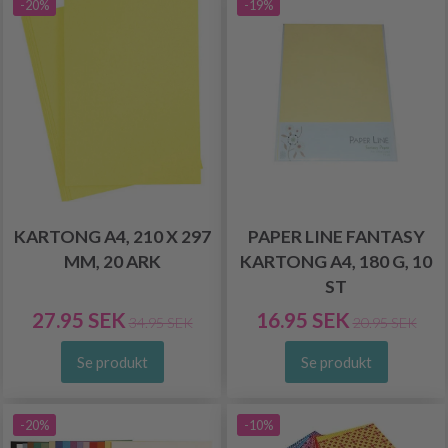
-20%
-19%
KARTONG A4, 210 X 297
PAPER LINE FANTASY
MM, 20 ARK
KARTONG A4, 180 G, 10
ST
27.95 SEK
16.95 SEK
34.95 SEK
20.95 SEK
Se produkt
Se produkt
-20%
-10%