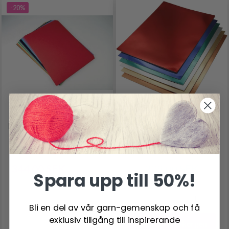
-20%
FANTASY KARTONG 43
30 BLAD AV A4
X 61 CM, 100 ST
METALLKARTONG
344.00 SEK
209.00 SEK
430.00 SEK
Spara upp till 50%!
Antal
Bli en del av vår garn-gemenskap och få
exklusiv tillgång till inspirerande
Lägg till varukorgen