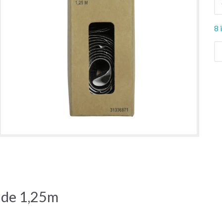
8 
nde 1,25m