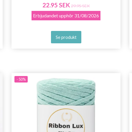
22.95 SEK
29.95 SEK
Nej tack
Erbjudandet upphör
31/08/2026
Se produkt
- 50%