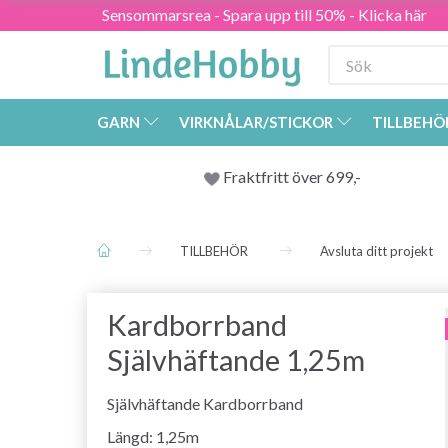
Sensommarsrea - Spara upp till 50% - Klicka här
GARN
VIRKNÅLAR/STICKOR
TILLBEHÖ
Fraktfritt över 699,-
TILLBEHÖR
Avsluta ditt projekt
Kardborrband
Självhäftande 1,25m
Självhäftande Kardborrband
Längd: 1,25m