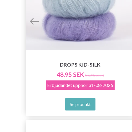
DROPS KID-SILK
48.95 SEK
55.95 SEK
Erbjudandet upphör
31/08/2026
Se produkt