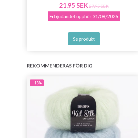
21.95 SEK
27.95 SEK
Erbjudandet upphör
31/08/2026
Se produkt
REKOMMENDERAS FÖR DIG
- 13%