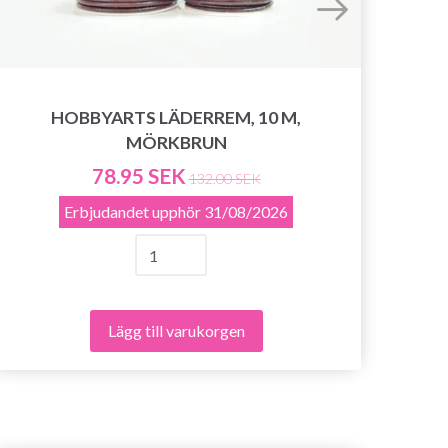
HOBBYARTS LÄDERREM, 10 M,
MÖRKBRUN
78.95 SEK
132.00 SEK
Erbjudandet upphör
31/08/2026
Lägg till varukorgen