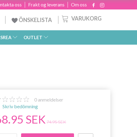
ntakta oss
Frakt og leverans
Om oss
VARUKORG
ÖNSKELISTA
SREA
OUTLET
0
anmeldelser
Skriv bedömning
68.95 SEK
74.95 SEK