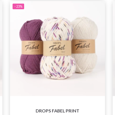
- 23%
Spara upp till 50%!
Bli en del av vår garn-gemenskap och få
exklusiv tillgång till inspirerande
stickmönster och specialerbjudanden!
Prenumerera
DROPS FABEL PRINT