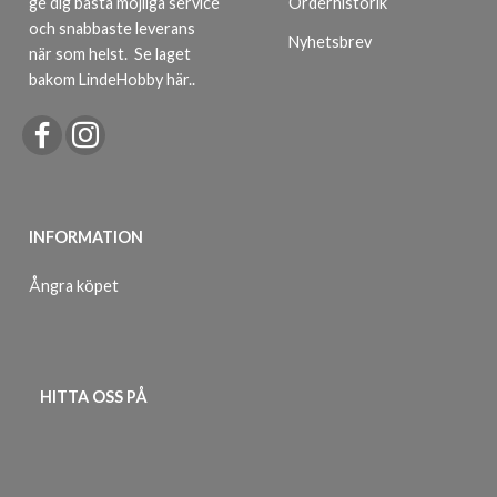
ge dig bästa möjliga service
Orderhistorik
och snabbaste leverans
Nyhetsbrev
när som helst.
Se laget
bakom LindeHobby här.
.
INFORMATION
Ångra köpet
HITTA OSS PÅ