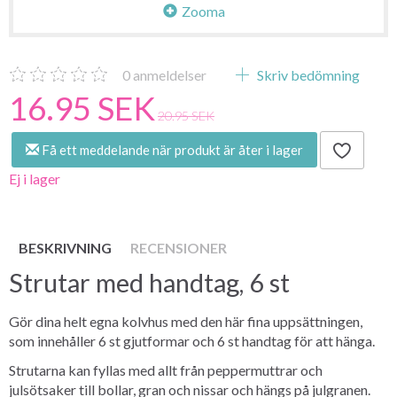
Zooma
0
anmeldelser
Skriv bedömning
16.95 SEK
20.95 SEK
Få ett meddelande när produkt är åter i lager
Ej i lager
BESKRIVNING
RECENSIONER
Strutar med handtag, 6 st
Gör dina helt egna kolvhus med den här fina uppsättningen,
som innehåller 6 st gjutformar och 6 st handtag för att hänga.
Strutarna kan fyllas med allt från peppermuttrar och
julsötsaker till bollar, gran och nissar och hängs på julgranen.