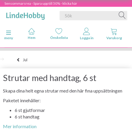
Sensommarsrea - Spara upp till 50% - klicka här
Ändra navigering
meny
Jul
Strutar med handtag, 6 st
Skapa dina helt egna strutar med den här fina uppsättningen
Paketet innehåller:
6 st gjutformar
6 st handtag
Mer information