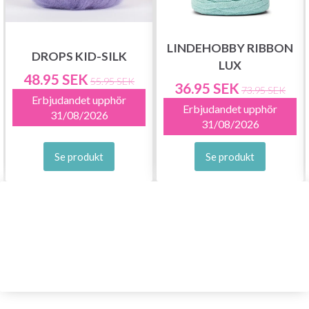
LINDEHOBBY RIBBON
DROPS KID-SILK
LUX
48.95 SEK
55.95 SEK
36.95 SEK
73.95 SEK
Erbjudandet upphör
Erbjudandet upphör
31/08/2026
31/08/2026
Se produkt
Se produkt