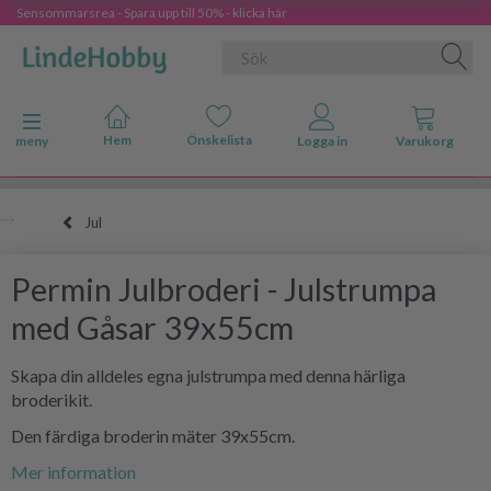
Sensommarsrea - Spara upp till 50% - klicka här
Ändra navigering
meny
Jul
Permin Julbroderi - Julstrumpa
med Gåsar 39x55cm
Skapa din alldeles egna julstrumpa med denna härliga
broderikit.
Den färdiga broderin mäter 39x55cm.
Mer information