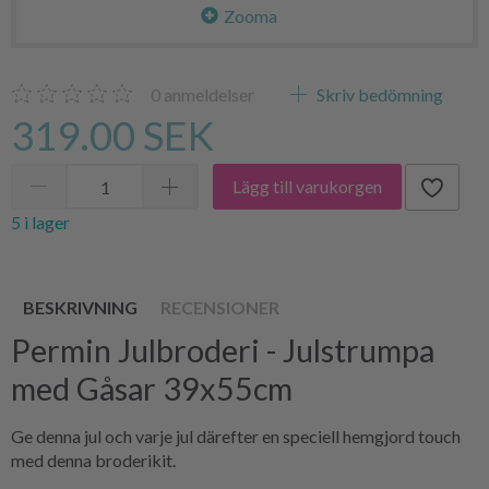
Zooma
0
anmeldelser
Skriv bedömning
319.00 SEK
Lägg till varukorgen
5 i lager
BESKRIVNING
RECENSIONER
Permin Julbroderi - Julstrumpa
med Gåsar 39x55cm
Ge denna jul och varje jul därefter en speciell hemgjord touch
med denna broderikit.