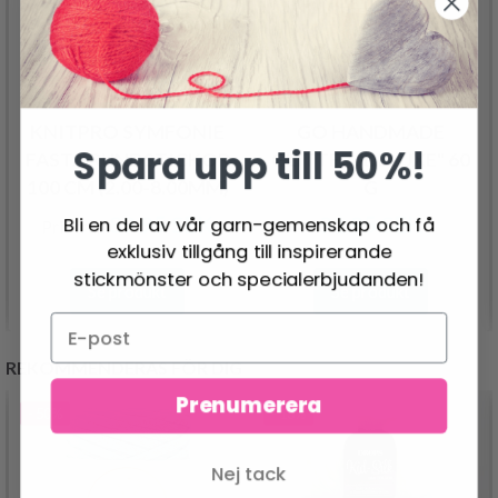
KNITPRO SYMFONIE
GO HANDMADE
Spara upp till 50%!
FASTA RUNDSTICKOR
GLITTER "DELUXE" 60
100 CM (2.00-8.00MM)
G
89.95 SEK
91.95 SEK
Bli en del av vår garn-gemenskap och få
Pris från
exklusiv tillgång till inspirerande
stickmönster och specialerbjudanden!
Se produkt
Se produkt
REKOMMENDERAS FÖR DIG
Prenumerera
- 50%
- 13%
Nej tack