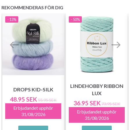
REKOMMENDERAS FÖR DIG
Nej tack
- 13%
- 50%
LINDEHOBBY RIBBON
DROPS KID-SILK
LUX
48.95 SEK
55.95 SEK
36.95 SEK
73.95 SEK
Erbjudandet upphör
Erbjudandet upphör
31/08/2026
31/08/2026