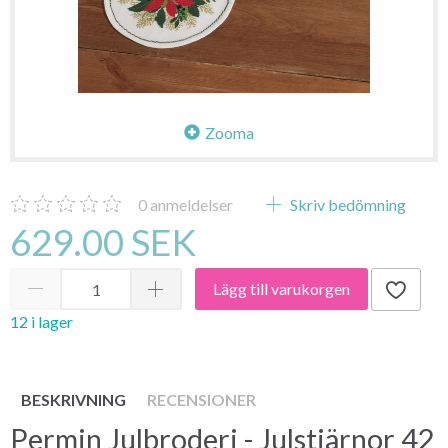
Zooma
0
anmeldelser
Skriv bedömning
629.00 SEK
Lägg till varukorgen
12 i lager
BESKRIVNING
RECENSIONER
Permin Julbroderi - Julstjärnor 42