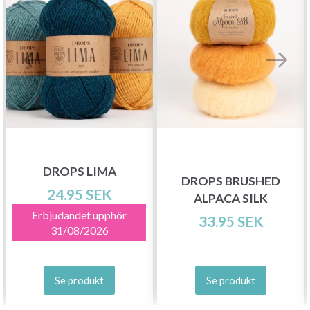
Spara upp till 50%!
DROPS LIMA
DROPS BRUSHED
Bli en del av vår garn-gemenskap och få
24.95 SEK
ALPACA SILK
exklusiv tillgång till inspirerande
Erbjudandet upphör
33.95 SEK
stickmönster och specialerbjudanden!
31/08/2026
Se produkt
Se produkt
Prenumerera