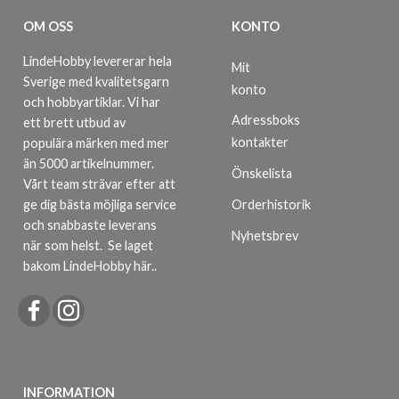
OM OSS
KONTO
LindeHobby levererar hela
Mit
Sverige med kvalitetsgarn
konto
och hobbyartiklar. Vi har
Adressboks
ett brett utbud av
kontakter
populära märken med mer
än 5000 artikelnummer.
Önskelista
Vårt team strävar efter att
ge dig bästa möjliga service
Orderhistorik
och snabbaste leverans
Nyhetsbrev
när som helst.
Se laget
bakom LindeHobby här.
.
INFORMATION