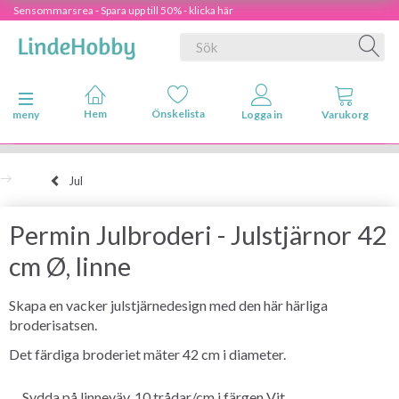
Sensommarsrea - Spara upp till 50% - klicka här
Ändra navigering
meny
Jul
Permin Julbroderi - Julstjärnor 42
cm Ø, linne
Skapa en vacker julstjärnedesign med den här härliga
broderisatsen.
Det färdiga broderiet mäter 42 cm i diameter.
Sydda på linneväv, 10 trådar/cm i färgen Vit.