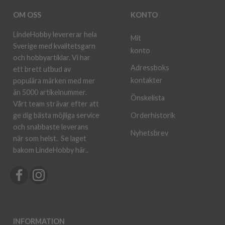
OM OSS
KONTO
LindeHobby levererar hela
Mit
Sverige med kvalitetsgarn
konto
och hobbyartiklar. Vi har
Adressboks
ett brett utbud av
kontakter
populära märken med mer
än 5000 artikelnummer.
Önskelista
Vårt team strävar efter att
ge dig bästa möjliga service
Orderhistorik
och snabbaste leverans
Nyhetsbrev
när som helst.
Se laget
bakom LindeHobby här.
.
INFORMATION