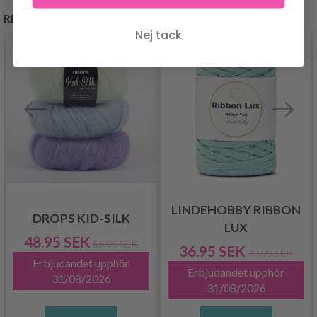
REKOMMENDERAS FÖR DIG
Nej tack
- 13%
- 50%
LINDEHOBBY RIBBON
DROPS KID-SILK
LUX
48.95 SEK
55.95 SEK
36.95 SEK
73.95 SEK
Erbjudandet upphör
Erbjudandet upphör
31/08/2026
31/08/2026