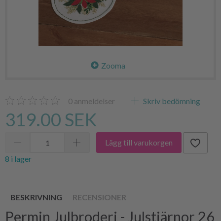
Zooma
0
anmeldelser
Skriv bedömning
319.00 SEK
Lägg till varukorgen
8 i lager
BESKRIVNING
RECENSIONER
Permin Julbroderi - Julstjärnor 26