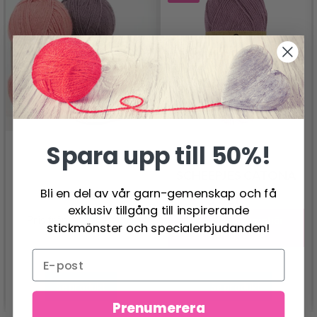
Spara upp till 50%!
SCHEEPJES CATONA
Bli en del av vår garn-gemenskap och få
DROPS FLORA
24.95 SEK
30.95 SEK
exklusiv tillgång till inspirerande
26.95 SEK
Pris från
Erbjudandet upphör
stickmönster och specialerbjudanden!
12/08/2026
Se produkt
Se produkt
Prenumerera