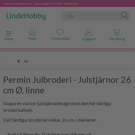
Sensommarsrea - Spara upp till 50% - klicka här
Ändra navigering
meny
Jul
Permin Julbroderi - Julstjärnor 26
cm Ø, linne
Skapa en vacker julstjärnedesign med den här härliga
broderisatsen.
Det färdiga broderiet mäter 26 cm i diameter.
Sytt på linneväv, 10 trådar/cm i färgen vit.