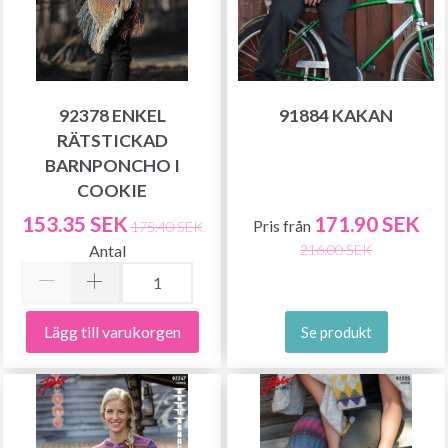
92378 ENKEL
91884 KAKAN
RÄTSTICKAD
BARNPONCHO I
COOKIE
153.35 SEK
171.90 SEK
Pris från
175.40 SEK
Antal
216.00 SEK
Lägg till varukorgen
Se produkt