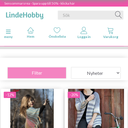
Sensommarsrea - Spara upp till 50% - klicka här
Ändra navigering
meny
Filter
-12%
-20%