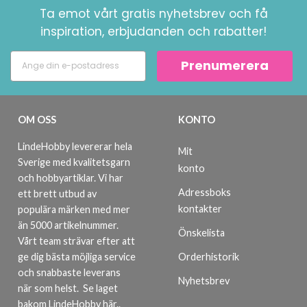
Ta emot vårt gratis nyhetsbrev och få
inspiration, erbjudanden och rabatter!
Prenumerera
OM OSS
KONTO
LindeHobby levererar hela
Mit
Sverige med kvalitetsgarn
konto
och hobbyartiklar. Vi har
Adressboks
ett brett utbud av
kontakter
populära märken med mer
än 5000 artikelnummer.
Önskelista
Vårt team strävar efter att
ge dig bästa möjliga service
Orderhistorik
och snabbaste leverans
Nyhetsbrev
när som helst.
Se laget
bakom LindeHobby här.
.