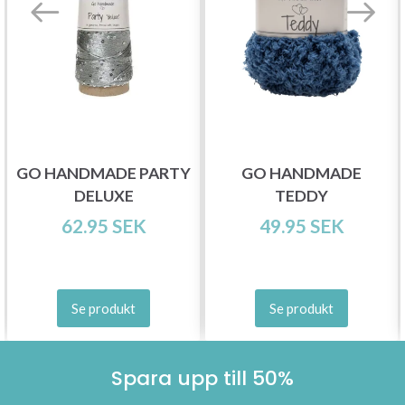
Spara upp till 50%!
Bli en del av vår garn-gemenskap och få
exklusiv tillgång till inspirerande
stickmönster och specialerbjudanden!
GO HANDMADE PARTY
GO HANDMADE
DELUXE
TEDDY
Prenumerera
62.95 SEK
49.95 SEK
Nej tack
Se produkt
Se produkt
Spara upp till 50%