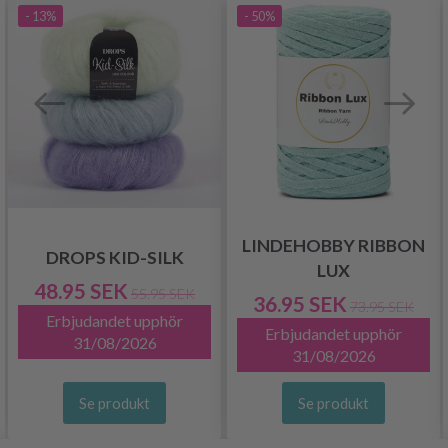
- 13%
- 50%
LINDEHOBBY RIBBON
DROPS KID-SILK
LUX
48.95 SEK
55.95 SEK
36.95 SEK
73.95 SEK
Erbjudandet upphör
Erbjudandet upphör
31/08/2026
31/08/2026
Se produkt
Se produkt