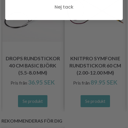
Nej tack
DROPS RUNDSTICKOR
KNITPRO SYMFONIE
40 CM BASIC BJÖRK
RUNDSTICKOR 60 CM
(5.5-8.0 MM)
(2.00-12.00 MM)
36.95 SEK
89.95 SEK
Pris från
Pris från
Se produkt
Se produkt
REKOMMENDERAS FÖR DIG