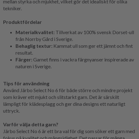
mellan styrka och mjukhet, vilket gör det idealiskt för olika
tekniker.
Produktfördelar
Materialkvalitet:
Tillverkat av 100% svensk Dorset-ull
från Norrby Gård i Sverige.
Behaglig textur:
Kammat ull som ger ett jämnt och fint
resultat.
Färger:
Garnet finns i vackra färgnyanser inspirerade av
naturen i Sverige.
Tips för användning
Använd Järbo Select No 6 för både större och mindre projekt
som kräver ett mjukt och slitstarkt garn. Det är särskilt
lämpligt för klädesplagg och ger dina designs ett naturligt
uttryck.
Varför välja detta garn?
Järbo Select No 6 är ett bra val för dig som söker ett garn med
fokus på kvalitet och mångsidighet. Det passar för många