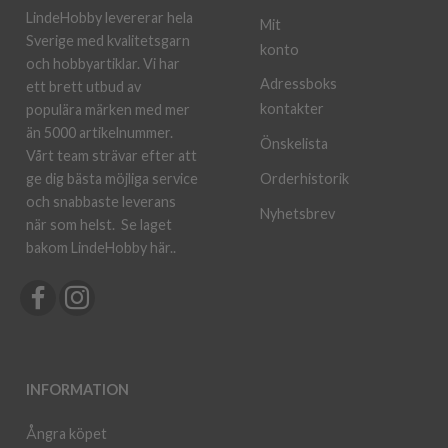
LindeHobby levererar hela
Mit
Sverige med kvalitetsgarn
konto
och hobbyartiklar. Vi har
Adressboks
ett brett utbud av
kontakter
populära märken med mer
än 5000 artikelnummer.
Önskelista
Vårt team strävar efter att
ge dig bästa möjliga service
Orderhistorik
och snabbaste leverans
Nyhetsbrev
när som helst.
Se laget
bakom LindeHobby här.
.
INFORMATION
Ångra köpet