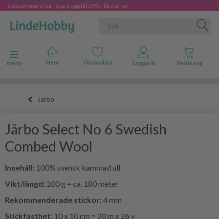
Sensommarsrea - Spara upp till 50% - klicka här
Ändra navigering
meny
Järbo
Järbo Select No 6 Swedish
Combed Wool
Innehåll:
100% svensk kammad ull
Vikt/längd:
100 g = ca. 180 meter
Rekommenderade stickor:
4 mm
Stickfasthet:
10 x 10 cm = 20 m x 26 v