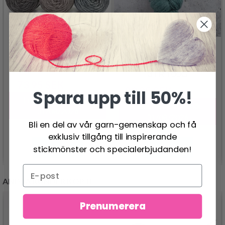
JÄRBO SVENSK ULL
JÄRBO YLLE
3TR 100G
73.95 SEK
91.95 SEK
80.95 SEK
Spara upp till 50%!
101.00 SEK
Erbjudandet upphör
Erbjudandet upphör
31/08/2026
31/08/2026
Bli en del av vår garn-gemenskap och få
exklusiv tillgång till inspirerande
Se produkt
Se produkt
stickmönster och specialerbjudanden!
ANDRA KUNDER KÖPTE
Prenumerera