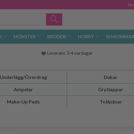
Ko
R
MÖNSTER
BRODERI
HOBBY
SENSOMMAR
Leverans 3-4 vardagar
Underlägg/Överdrag
Dukar
Ampelar
Grytlappar
Make-Up Pads
Tvålpåsar