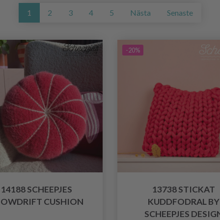
1
2
3
4
5
Nästa
Senaste
-20%
14188 SCHEEPJES
13738 STICKAT
NOWDRIFT CUSHION
KUDDFODRAL BY
SCHEEPJES DESIG