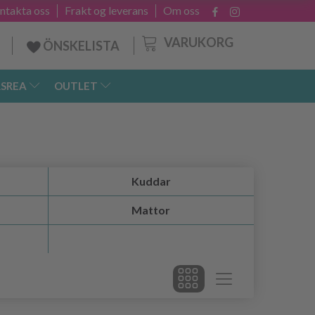
ntakta oss
Frakt og leverans
Om oss
VARUKORG
ÖNSKELISTA
SREA
OUTLET
Kuddar
Mattor