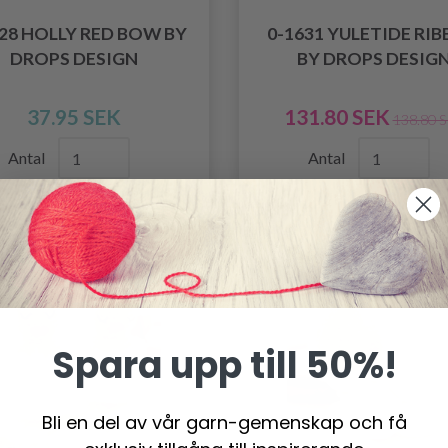
628 HOLLY RED BOW BY
0-1631 YULETIDE RI
DROPS DESIGN
BY DROPS DESIG
37.95 SEK
131.80 SEK
138.80 
Antal
Antal
Spara upp till 50%!
Bli en del av vår garn-gemenskap och få