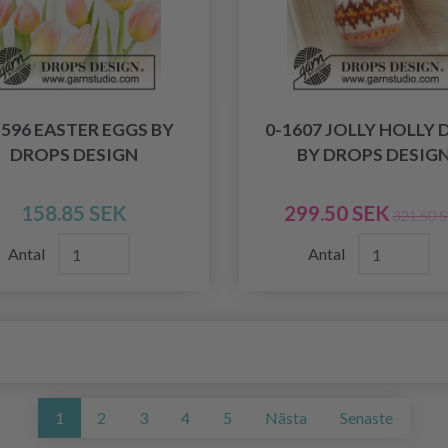
1596 EASTER EGGS BY
0-1607 JOLLY HOLLY 
DROPS DESIGN
BY DROPS DESIG
158.85 SEK
299.50 SEK
321.50 
Antal
Antal
1
2
3
4
5
Nästa
Senaste