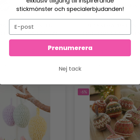
exklusiv tillgång till inspirerande
stickmönster och specialerbjudanden!
-1623 HAPPY EASTER
0-1624 HAPPY EAST
CH BY DROPS DESIGN
HATCH BY DROPS DE
Prenumerera
158.85 SEK
158.85 SEK
Antal
Antal
Nej tack
-6%