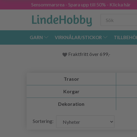
Sensommarsrea - Spara upp till 50% - Klicka här
GARN
VIRKNÅLAR/STICKOR
TILLBEHÖ
Fraktfritt över 699,-
Trasor
Korgar
Dekoration
Sortering: