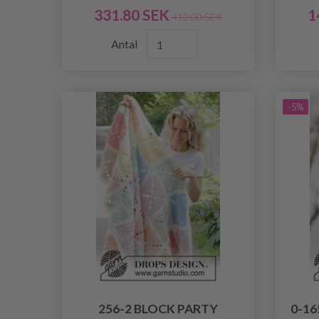
331.80 SEK
1
412.00 SEK
Antal
-5%
256-2 BLOCK PARTY
0-16