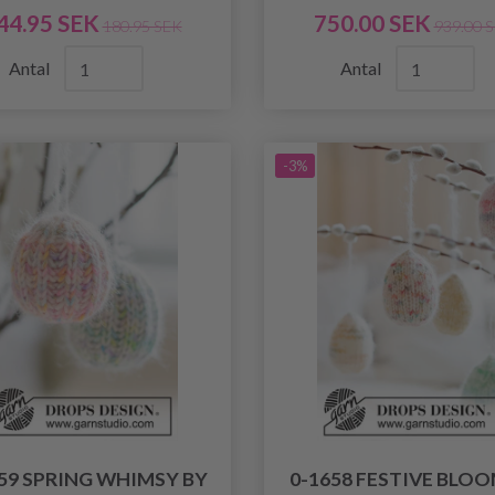
44.95 SEK
750.00 SEK
180.95 SEK
939.00 
Antal
Antal
-3%
59 SPRING WHIMSY BY
0-1658 FESTIVE BLOO