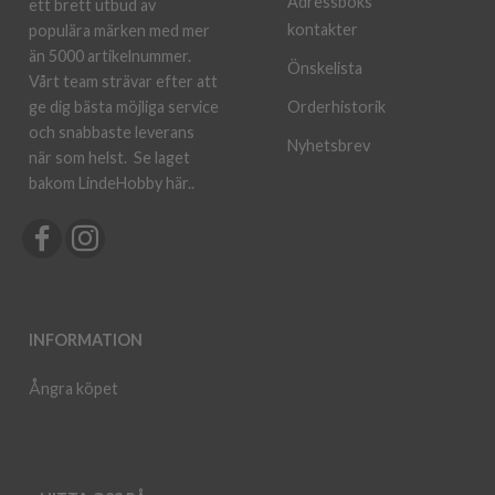
Adressboks
ett brett utbud av
kontakter
populära märken med mer
än 5000 artikelnummer.
Önskelista
Vårt team strävar efter att
ge dig bästa möjliga service
Orderhistorik
och snabbaste leverans
Nyhetsbrev
när som helst.
Se laget
bakom LindeHobby här.
.
INFORMATION
Ångra köpet