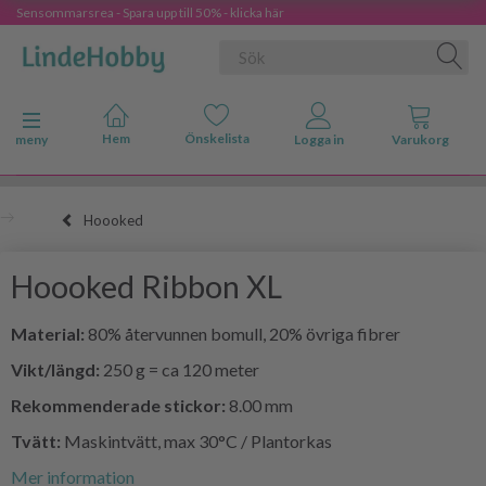
Sensommarsrea - Spara upp till 50% - klicka här
Ändra navigering
meny
Hoooked
Hoooked Ribbon XL
Material:
80% återvunnen bomull, 20% övriga fibrer
Vikt/längd:
250 g = ca 120 meter
Rekommenderade stickor:
8.00 mm
Tvätt:
Maskintvätt, max 30°C / Plantorkas
Mer information