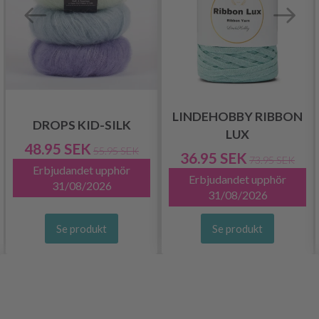
LINDEHOBBY RIBBON
DROPS KID-SILK
LUX
48.95 SEK
55.95 SEK
36.95 SEK
73.95 SEK
Erbjudandet upphör
Erbjudandet upphör
31/08/2026
31/08/2026
Se produkt
Se produkt