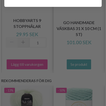
HOBBYARTS 9
GO HANDMADE
STOPPNÅLAR
VÄSKBAS 31 X 10 CM (1
29.95 SEK
ST)
101.00 SEK
Lägg till varukorgen
Se produkt
REKOMMENDERAS FÖR DIG
- 13%
- 50%