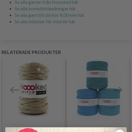
Se alla garner från Hoooked här
Se alla bomullsblandningar här
Se alla garn till stickor 8.00 mm här
Se alla mönster för interiör här
RELATERADE PRODUKTER