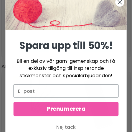
HOOOKED RIBBON XL
HOOOKED ZPAGETTI
LUREX
159.00 SEK
225.00 SEK
Spara upp till 50%!
Se produkt
Se produkt
Bli en del av vår garn-gemenskap och få
ANDRA KUNDER KÖPTE
exklusiv tillgång till inspirerande
stickmönster och specialerbjudanden!
Prenumerera
Nej tack