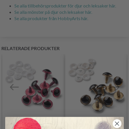
Se alla tillbehörsprodukter för djur och leksaker här.
Se alla mönster på djur och leksaker här.
Se alla produkter från HobbyArts här.
RELATERADE PRODUKTER
HOBBYARTS
HOBBYARTS