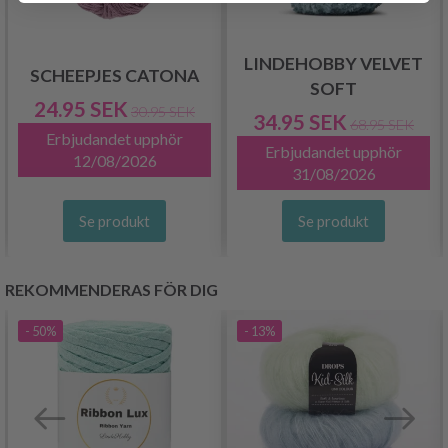
LINDEHOBBY VELVET
SCHEEPJES CATONA
SOFT
24.95 SEK
30.95 SEK
34.95 SEK
68.95 SEK
Erbjudandet upphör
Erbjudandet upphör
12/08/2026
31/08/2026
Se produkt
Se produkt
REKOMMENDERAS FÖR DIG
- 50%
- 13%