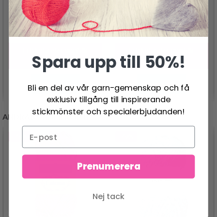
SÄKERHETSÖGON,
SÄKERHETSÖGON,
ROSA, 5 PAR
BEIGE, 5 PAR
14.95 SEK
14.95 SEK
Pris från
Pris från
Erbjudandet upphör
Erbjudandet upphör
Spara upp till 50%!
31/08/2026
31/08/2026
Se produkt
Se produkt
Bli en del av vår garn-gemenskap och få
exklusiv tillgång till inspirerande
stickmönster och specialerbjudanden!
ANDRA KUNDER KÖPTE
- 19%
- 49%
Prenumerera
Nej tack