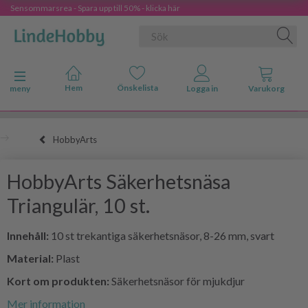
Sensommarsrea - Spara upp till 50% - klicka här
Ändra navigering
meny
HobbyArts
HobbyArts Säkerhetsnäsa
Triangulär, 10 st.
Innehåll:
10 st trekantiga säkerhetsnäsor, 8-26 mm, svart
Material:
Plast
Kort om produkten:
Säkerhetsnäsor för mjukdjur
Mer information