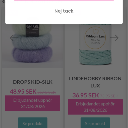
REKOMMENDERAS FÖR DIG
Nej tack
- 13%
- 50%
LINDEHOBBY RIBBON
DROPS KID-SILK
LUX
48.95 SEK
55.95 SEK
36.95 SEK
73.95 SEK
Erbjudandet upphör
Erbjudandet upphör
31/08/2026
31/08/2026
Se produkt
Se produkt