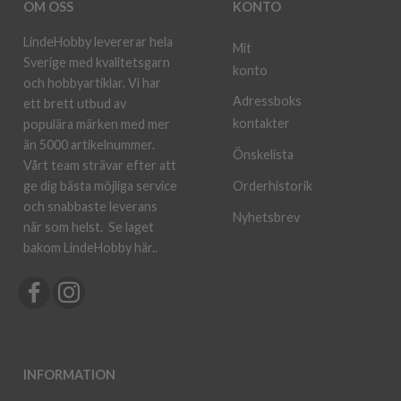
OM OSS
KONTO
LindeHobby levererar hela
Mit
Sverige med kvalitetsgarn
konto
och hobbyartiklar. Vi har
Adressboks
ett brett utbud av
kontakter
populära märken med mer
än 5000 artikelnummer.
Önskelista
Vårt team strävar efter att
ge dig bästa möjliga service
Orderhistorik
och snabbaste leverans
Nyhetsbrev
när som helst.
Se laget
bakom LindeHobby här.
.
INFORMATION