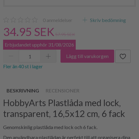
0
anmeldelser
Skriv bedömning
34.95 SEK
57.95 SEK
Erbjudandet upphör 31/08/2026
Lägg till varukorgen
Fler än 40 st i lager
BESKRIVNING
RECENSIONER
HobbyArts Plastlåda med lock,
transparent, 16,5x12 cm, 6 fack
Genomskinlig plastlåda med lock och 6 fack.
Den användbara plastlådan är perfekt till att organisera dina