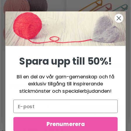
Spara upp till 50%!
DROPS MASKHÅLLARE
3 ST.
DROPS FLORA
Bli en del av vår garn-gemenskap och få
27.95 SEK
exklusiv tillgång till inspirerande
26.95 SEK
Pris från
stickmönster och specialerbjudanden!
Lägg till varukorgen
Se produkt
Prenumerera