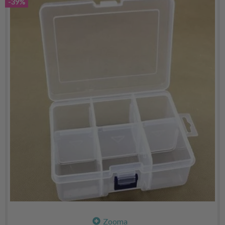
-39%
Zooma