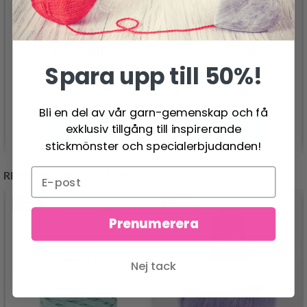
DROPS SNOW UNI
DROPS BRUSHED
COLOUR
ALPACA SILK
Spara upp till 50%!
22.95 SEK
33.95 SEK
Bli en del av vår garn-gemenskap och få
exklusiv tillgång till inspirerande
Se produkt
Se produkt
stickmönster och specialerbjudanden!
REKOMMENDERAS FÖR DIG
- 50%
- 13%
Prenumerera
Nej tack