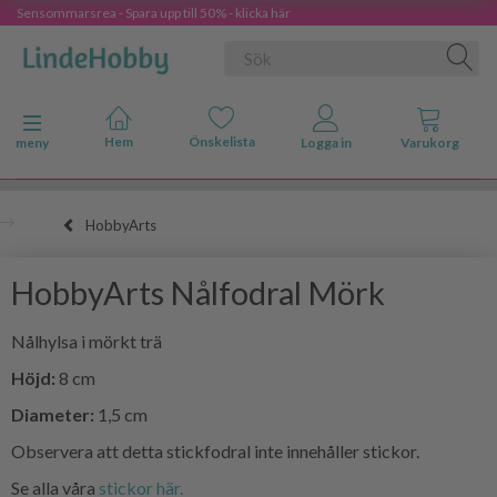
Sensommarsrea - Spara upp till 50% - klicka här
Ändra navigering
meny
HobbyArts
HobbyArts Nålfodral Mörk
Nålhylsa i mörkt trä
Höjd:
8 cm
Diameter:
1,5 cm
Observera att detta stickfodral inte innehåller stickor.
Se alla våra
stickor här.