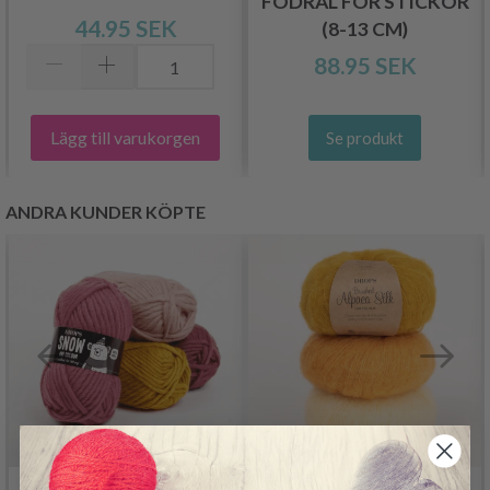
FODRAL FÖR STICKOR
44.95 SEK
(8-13 CM)
88.95 SEK
Lägg till varukorgen
Se produkt
ANDRA KUNDER KÖPTE