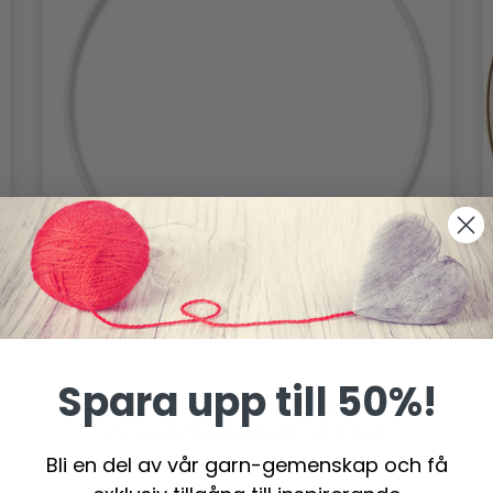
Spara upp till 50%!
HOBBYARTS METALLRING FÖR MOBIL
OCH DRÖMFÅNGARE, VIT, 1 ST
Bli en del av vår garn-gemenskap och få
27.95 SEK
Pris från