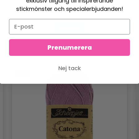
exklusiv tillgång till inspirerande
stickmönster och specialerbjudanden!
Se produkt
Prenumerera
Nej tack
- 19%