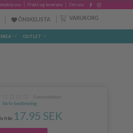
ntakta oss
Frakt og leverans
Om oss
VARUKORG
ÖNSKELISTA
SREA
OUTLET
0
anmeldelser
Skriv bedömning
17.95 SEK
is från