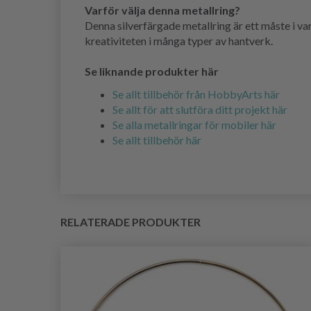
Varför välja denna metallring?
Denna silverfärgade metallring är ett måste i va
kreativiteten i många typer av hantverk.
Se liknande produkter här
Se allt tillbehör från HobbyArts här
Se allt för att slutföra ditt projekt här
Se alla metallringar för mobiler här
Se allt tillbehör här
RELATERADE PRODUKTER