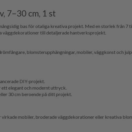
v, 7–30 cm, 1 st
ångsidig bas för otaliga kreativa projekt. Med en storlek från 7 til
ska väggdekorationer till detaljerade hantverksprojekt.
drömfångare, blomsterupphängningar, mobiler, väggkonst och julpyn
vancerade DIY-projekt.
r ett elegant och modernt uttryck.
 eller 30 cm beroende på ditt projekt.
ör virkade mobiler, broderade väggdekorationer eller kreativa bl