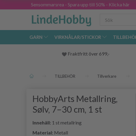
Sensommarsrea - Spara upp till 50% - Klicka här
GARN
VIRKNÅLAR/STICKOR
TILLBEHÖ
Fraktfritt över 699,-
TILLBEHÖR
Tillverkare
HobbyArts Metallring,
Sølv, 7–30 cm, 1 st
Innehåll:
1 st metallring
Material:
Metall