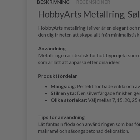
BESKRIVNING
RECENSIONER
HobbyArts Metallring, Søl
HobbyArts metallring i silver är en elegant och m
den dig friheten att skapa allt från minimalisti
Användning
Metallringen är idealisk för hobbyprojekt som 
som är lätt att anpassa efter dina idéer.
Produktfördelar
Mångsidig:
Perfekt för både enkla och a
Stilren yta:
Den silverfärgade finishen ge
Olika storlekar:
Välj mellan 7, 15, 20, 25
Tips för användning
Låt fantasin flöda och använd ringen som bas f
makramé och säsongsbetonad dekoration.