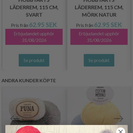
LÄDERREM, 115 CM,
LÄDERREM, 115 CM,
SVART
MÖRK NATUR
62.95 SEK
62.95 SEK
Pris från
Pris från
Erbjudandet upphör
Erbjudandet upphör
31/08/2026
31/08/2026
Se produkt
Se produkt
ANDRA KUNDER KÖPTE