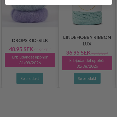
LINDEHOBBY RIBBON
DROPS KID-SILK
LUX
48.95 SEK
55.95 SEK
36.95 SEK
73.95 SEK
Erbjudandet upphör
Erbjudandet upphör
31/08/2026
31/08/2026
Se produkt
Se produkt