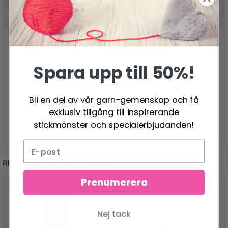
DROPS COTTON
Spara upp till 50%!
DROPS PUNA
MERINO
37.95 SEK
37.95 SEK
Bli en del av vår garn-gemenskap och få
exklusiv tillgång till inspirerande
stickmönster och specialerbjudanden!
Se produkt
Se produkt
REKOMMENDERAS FÖR DIG
Prenumerera
- 13%
- 50%
Nej tack