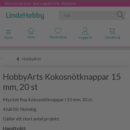
Sensommarsrea - Spara upp till 50% - klicka här
Ändra navigering
meny
HobbyArts
HobbyArts Kokosnötknappar 15
mm, 20 st
Mycket fina kokosnötknappar i 15 mm. 20 st.
4 hål för fästning.
Gäller ett stort antal projekt.
Handtvätt