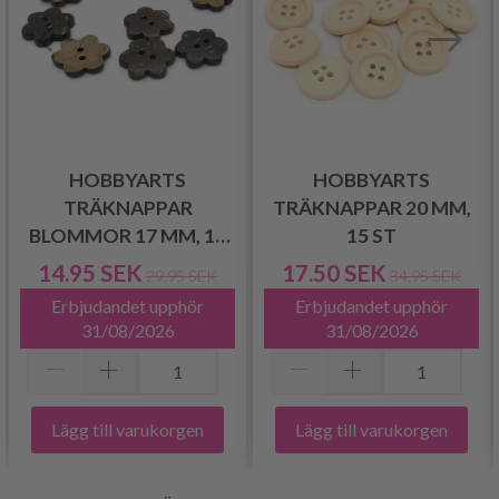
HOBBYARTS
HOBBYARTS
TRÄKNAPPAR
TRÄKNAPPAR 20 MM,
BLOMMOR 17 MM, 10
15 ST
ST
14.95 SEK
17.50 SEK
29.95 SEK
34.95 SEK
Erbjudandet upphör
Erbjudandet upphör
31/08/2026
31/08/2026
Lägg till varukorgen
Lägg till varukorgen