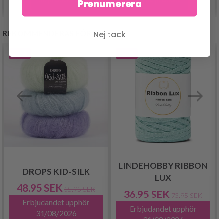
Prenumerera
REKOMMENDERAS FÖR DIG
Nej tack
- 13%
- 50%
LINDEHOBBY RIBBON
DROPS KID-SILK
LUX
48.95 SEK
55.95 SEK
36.95 SEK
73.95 SEK
Erbjudandet upphör
Erbjudandet upphör
31/08/2026