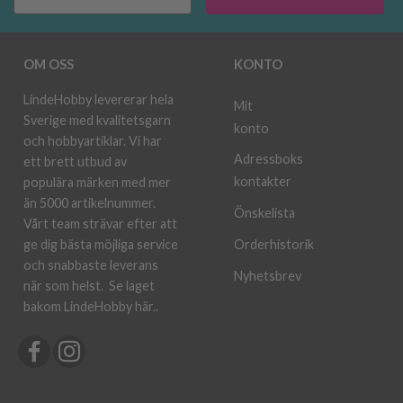
OM OSS
KONTO
LindeHobby levererar hela
Mit
Sverige med kvalitetsgarn
konto
och hobbyartiklar. Vi har
Adressboks
ett brett utbud av
kontakter
populära märken med mer
än 5000 artikelnummer.
Önskelista
Vårt team strävar efter att
ge dig bästa möjliga service
Orderhistorik
och snabbaste leverans
Nyhetsbrev
när som helst.
Se laget
bakom LindeHobby här.
.