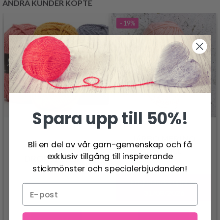
ANDRA KUNDER KÖPTE
- 19%
Spara upp till 50%!
JÄRBO MERINO
Bli en del av vår garn-gemenskap och få
BOMULL
exklusiv tillgång till inspirerande
DROPS ALASKA
42.95 SEK
stickmönster och specialerbjudanden!
52.95 SEK
24.95 SEK
Erbjudandet upphör
31/08/2026
Se produkt
Se produkt