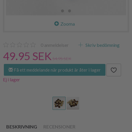
Zooma
0
anmeldelser
Skriv bedömning
49.95 SEK
54.95 SEK
Få ett meddelande när produkt är åter i lager
Ej i lager
BESKRIVNING
RECENSIONER