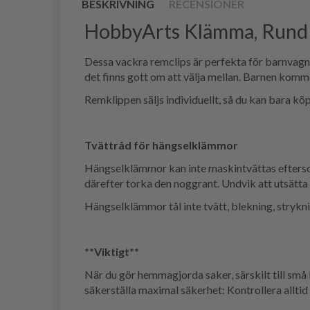
BESKRIVNING
RECENSIONER
HobbyArts Klämma, Rund
Dessa vackra remclips är perfekta för barnvagnske
det finns gott om att välja mellan. Barnen komm
Remklippen säljs individuellt, så du kan bara kö
Tvättråd för hängselklämmor
Hängselklämmor kan inte maskintvättas eftersom
därefter torka den noggrant. Undvik att utsätt
Hängselklämmor tål inte tvätt, blekning, strykn
**Viktigt**
När du gör hemmagjorda saker, särskilt till små 
säkerställa maximal säkerhet: Kontrollera allti