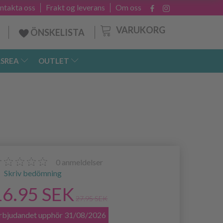
ntakta oss
Frakt og leverans
Om oss
VARUKORG
ÖNSKELISTA
SREA
OUTLET
0
anmeldelser
Skriv bedömning
16.95 SEK
27.95 SEK
rbjudandet upphör 31/08/2026