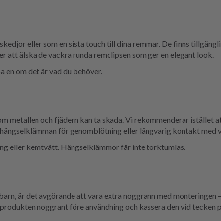
djor eller som en sista touch till dina remmar. De finns tillgängli
er att älska de vackra runda remclipsen som ger en elegant look.
pa en om det är vad du behöver.
 metallen och fjädern kan ta skada. Vi rekommenderar istället a
a hängselklämman för genomblötning eller långvarig kontakt med v
ing eller kemtvätt. Hängselklämmor får inte torktumlas.
barn, är det avgörande att vara extra noggrann med monteringen – sä
d produkten noggrant före användning och kassera den vid tecken på