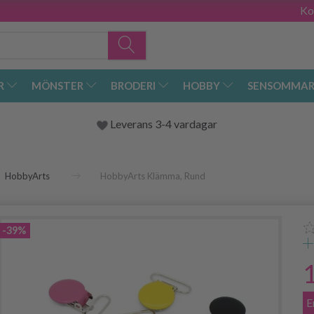
Ko
R
MÖNSTER
BRODERI
HOBBY
SENSOMMAR
Leverans 3-4 vardagar
HobbyArts
HobbyArts Klämma, Rund
-39%
E