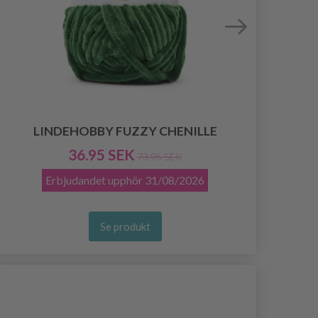
LINDEHOBBY FUZZY CHENILLE
36.95 SEK
73.95 SEK
Erbjudandet upphör
31/08/2026
Se produkt