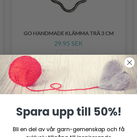
GO HANDMADE KLÄMMA TRÄ 3 CM
29.95 SEK
Lägg till varukorgen
Spara upp till 50%!
- 13%
Bli en del av vår garn-gemenskap och få