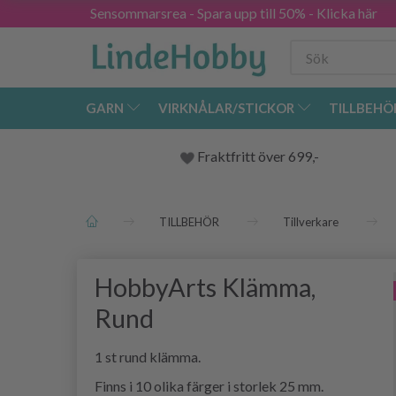
Sensommarsrea - Spara upp till 50% - Klicka här
GARN
VIRKNÅLAR/STICKOR
TILLBEHÖ
Fraktfritt över 699,-
TILLBEHÖR
Tillverkare
HobbyArts Klämma,
Rund
1 st rund klämma.
Finns i 10 olika färger i storlek 25 mm.