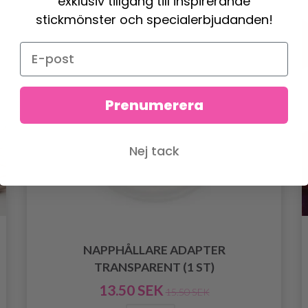
exklusiv tillgång till inspirerande
stickmönster och specialerbjudanden!
Prenumerera
Nej tack
NAPPHÅLLARE ADAPTER
TRANSPARENT (1 ST)
13.50 SEK
15.50 SEK