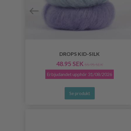
DROPS KID-SILK
48.95 SEK
55.95 SEK
Erbjudandet upphör
31/08/2026
Se produkt