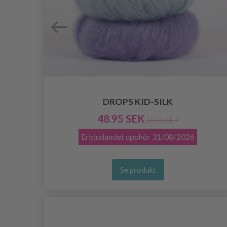
DROPS KID-SILK
48.95 SEK
55.95 SEK
Erbjudandet upphör
31/08/2026
Se produkt