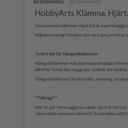
BESKRIVNING
RECENSIONER
HobbyArts Klämma, Hjärt
Dessa runda klämmor i ljust trä är supersnygga o
Klämmorna kan förutom att vara den perfekta avs
Tvättråd för hängselklämmor
Hängselklämmor kan inte maskintvättas eftersom
därefter torka den noggrant. Undvik att utsätt
Hängselklämmor tål inte tvätt, blekning, strykn
**Viktigt**
När du gör hemmagjorda saker, särskilt till små 
säkerställa maximal säkerhet: Kontrollera allti