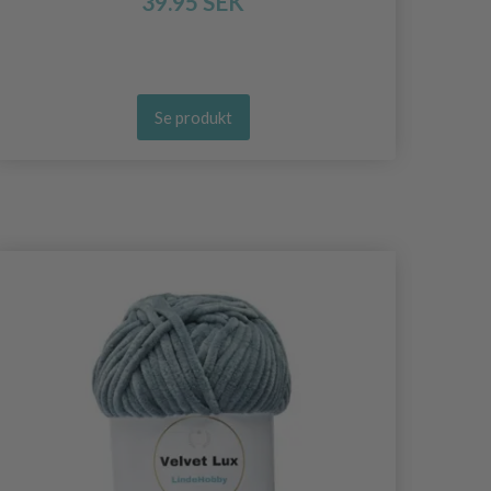
39.95 SEK
Se produkt
- 50%