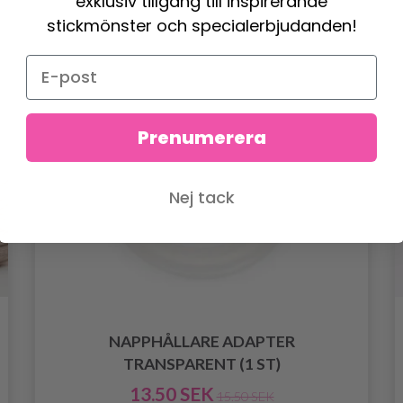
exklusiv tillgång till inspirerande
stickmönster och specialerbjudanden!
Prenumerera
Nej tack
NAPPHÅLLARE ADAPTER
TRANSPARENT (1 ST)
13.50 SEK
15.50 SEK