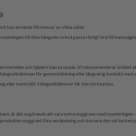
a
ch kan används till massor av olika saker.
lutningen till dina hängslen också passa riktigt bra till barnvagn
 metallen och fjädern kan ta skada. Vi rekommenderar istället a
a hängselklämman för genomblötning eller långvarig kontakt med v
ing eller kemtvätt. Hängselklämmor får inte torktumlas.
barn, är det avgörande att vara extra noggrann med monteringen – sä
d produkten noggrant före användning och kassera den vid tecken på