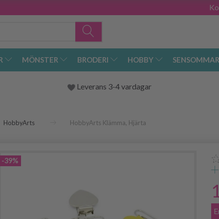
Ko
R
MÖNSTER
BRODERI
HOBBY
SENSOMMAR
Leverans 3-4 vardagar
HobbyArts
HobbyArts Klämma, Hjärta
-39%
E