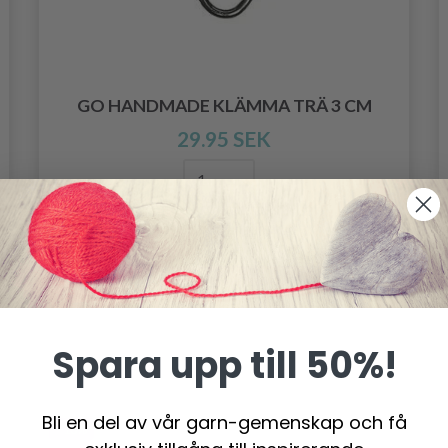
GO HANDMADE KLÄMMA TRÄ 3 CM
29.95 SEK
Lägg till varukorgen
Spara upp till 50%!
Bli en del av vår garn-gemenskap och få
- 13%