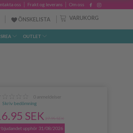
ntakta oss
Frakt og leverans
Om oss
VARUKORG
ÖNSKELISTA
SREA
OUTLET
0
anmeldelser
Skriv bedömning
16.95 SEK
27.95 SEK
rbjudandet upphör 31/08/2026