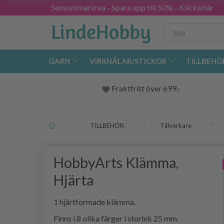
Sensommarsrea - Spara upp till 50% - Klicka här
GARN
VIRKNÅLAR/STICKOR
TILLBEHÖ
Fraktfritt över 699,-
TILLBEHÖR
Tillverkare
HobbyArts Klämma,
Hjärta
1 hjärtformade klämma.
Finns i 8 olika färger i storlek 25 mm.