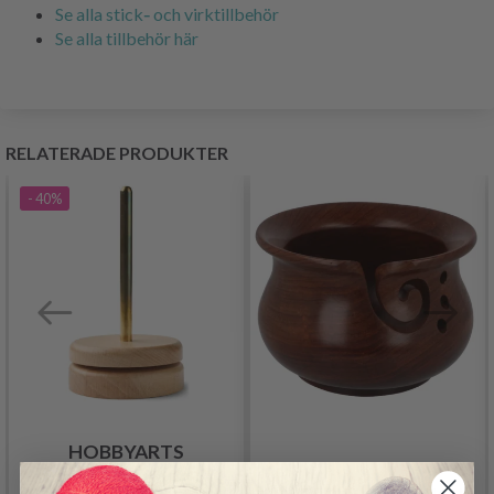
Se alla stick‑ och virk­tillbehör
Se alla tillbehör här
RELATERADE PRODUKTER
- 40%
HOBBYARTS
GARNHÅLLARE I