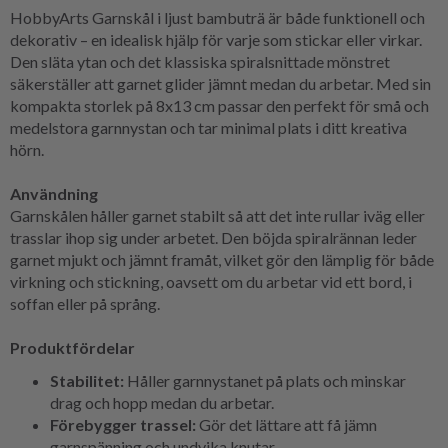
HobbyArts Garnskål i ljust bambuträ är både funktionell och
dekorativ – en idealisk hjälp för varje som stickar eller virkar.
Den släta ytan och det klassiska spiralsnittade mönstret
säkerställer att garnet glider jämnt medan du arbetar. Med sin
kompakta storlek på 8x13 cm passar den perfekt för små och
medelstora garnnystan och tar minimal plats i ditt kreativa
hörn.
Användning
Garnskålen håller garnet stabilt så att det inte rullar iväg eller
trasslar ihop sig under arbetet. Den böjda spiralrännan leder
garnet mjukt och jämnt framåt, vilket gör den lämplig för både
virkning och stickning, oavsett om du arbetar vid ett bord, i
soffan eller på språng.
Produktfördelar
Stabilitet:
Håller garnnystanet på plats och minskar
drag och hopp medan du arbetar.
Förebygger trassel:
Gör det lättare att få jämn
garnspänning och undvika knutar.