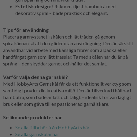
Estetisk design:
Utskuren i ljust bambuträ med
dekorativ spiral – både praktisk och elegant.
Tips för användning
Placera garnnystanet i skålen och låt tråden gå genom
spiralrännan så att den glider utan ansträngning. Den är särskilt
användbar vid arbete med känsliga fibrer som alpacka eller
handfärgat garn som lätt trasslar. Ta med skålen när du är på
språng – den skyddar garnet och håller det samlat.
Varför välja denna garnskål?
Med HobbyArts Garnskål får du ett funktionellt verktyg som
samtidigt pryder din kreativa miljö. Den är tillverkad i hållbart
bambuträ, som både är lätt och tåligt – idealisk för vardagligt
bruk eller som gåva till en passionerad garnälskare.
Se liknande produkter här
Se alla tillbehör från HobbyArts här
Se alla garnskålar här