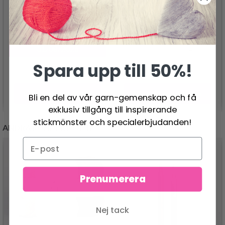
SCHEEPJES GARNSKÅL,
BOKTRÄ
ROSENTRÄ, 15X10 CM
159.00 SEK
265.00 SEK
524.00 SEK
Erbjudandet upphör
31/08/2026
Spara upp till 50%!
Lägg till varukorgen
Lägg till varukorgen
Bli en del av vår garn-gemenskap och få
exklusiv tillgång till inspirerande
stickmönster och specialerbjudanden!
ANDRA KUNDER KÖPTE
Prenumerera
Nej tack