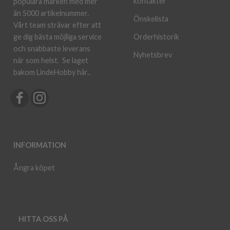
kontakter
populära märken med mer
än 5000 artikelnummer.
Önskelista
Vårt team strävar efter att
ge dig bästa möjliga service
Orderhistorik
och snabbaste leverans
Nyhetsbrev
när som helst.
Se laget
bakom LindeHobby här.
.
INFORMATION
Ångra köpet
HITTA OSS PÅ