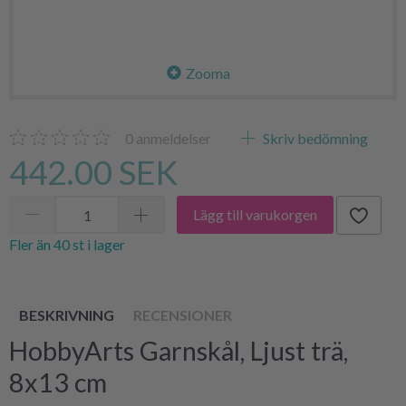
Zooma
0
anmeldelser
Skriv bedömning
442.00 SEK
Lägg till varukorgen
Fler än 40 st i lager
BESKRIVNING
RECENSIONER
HobbyArts Garnskål, Ljust trä,
8x13 cm