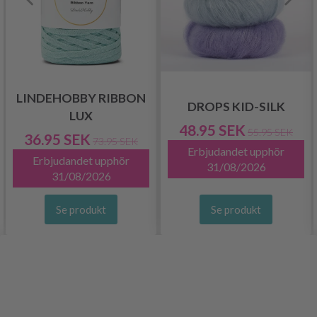
LINDEHOBBY RIBBON
DROPS KID-SILK
LUX
48.95 SEK
55.95 SEK
36.95 SEK
73.95 SEK
Erbjudandet upphör
Erbjudandet upphör
31/08/2026
31/08/2026
Se produkt
Se produkt