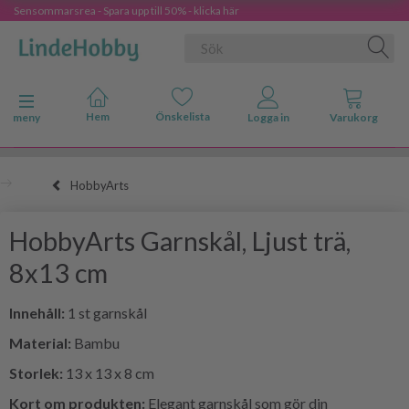
Sensommarsrea - Spara upp till 50% - klicka här
Ändra navigering
meny
HobbyArts
HobbyArts Garnskål, Ljust trä,
8x13 cm
Innehåll:
1 st garnskål
Material:
Bambu
Storlek:
13 x 13 x 8 cm
Kort om produkten:
Elegant garnskål som gör din