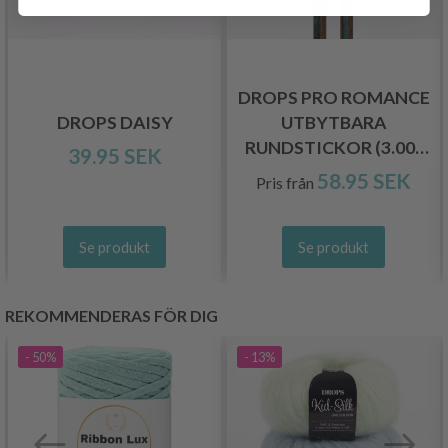
DROPS PRO ROMANCE
DROPS DAISY
UTBYTBARA
RUNDSTICKOR (3.00-
39.95 SEK
10.00 MM)
58.95 SEK
Pris från
Se produkt
Se produkt
REKOMMENDERAS FÖR DIG
- 50%
- 13%